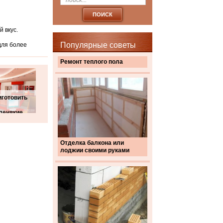
 вкус.
Популярные советы
для более
Ремонт теплого пола
иготовить
енякие
Отделка балкона или
лоджии своими руками