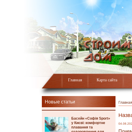
Главная
Карта сайта
Новые статьи
Главна
Назв
Басейн «Софія Sport»
у Києві: комфортне
04.08.20
плавання та
Почем
оздоровлення для