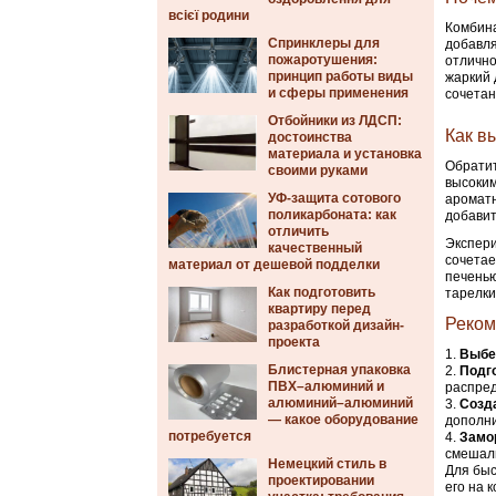
всієї родини
Комбина
Спринклеры для
добавля
пожаротушения:
отлично
принцип работы виды
жаркий 
и сферы применения
сочетан
Отбойники из ЛДСП:
Как в
достоинства
материала и установка
Обратит
своими руками
высоким
УФ-защита сотового
ароматн
поликарбоната: как
добавит
отличить
Экспери
качественный
сочетае
материал от дешевой подделки
печенью
Как подготовить
тарелки
квартиру перед
Реком
разработкой дизайн-
проекта
Выбе
Блистерная упаковка
Подго
ПВХ–алюминий и
распред
алюминий–алюминий
Созд
— какое оборудование
дополн
потребуется
Замо
смешали
Немецкий стиль в
Для быс
проектировании
его на 