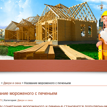
я
>
Двери и окна
>
Название мороженого с печеньем
ание мороженого с печеньем
25
| Категория:
Двери и окна
у сочетание мороженого и печенья становится популярны