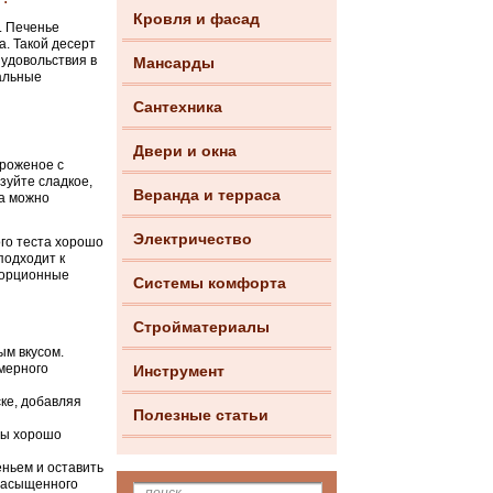
Кровля и фасад
. Печенье
а. Такой десерт
удовольствия в
Мансарды
альные
Сантехника
Двери и окна
ороженое с
зуйте сладкое,
Веранда и терраса
са можно
Электричество
го теста хорошо
подходит к
 порционные
Системы комфорта
Стройматериалы
м вкусом.
мерного
Инструмент
ке, добавляя
Полезные статьи
усы хорошо
ньем и оставить
 насыщенного