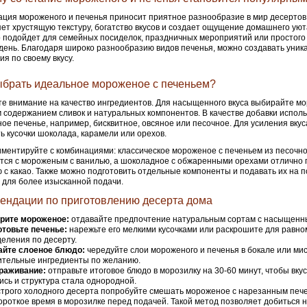
ция мороженого и печенья приносит приятное разнообразие в мир десертов
ет хрустящую текстуру, богатство вкусов и создает ощущение домашнего уют
 подойдет для семейных посиделок, праздничных мероприятий или простого 
день. Благодаря широко разнообразию видов печенья, можно создавать уник
ия по своему вкусу.
ыбрать идеальное мороженое с печеньем?
е внимание на качество ингредиентов. Для насыщенного вкуса выбирайте м
 содержанием сливок и натуральных компонентов. В качестве добавки исполь
ое печенье, например, бисквитное, овсяное или песочное. Для усиления вку
ь кусочки шоколада, карамели или орехов.
ментируйте с комбинациями: классическое мороженое с печеньем из песочно
тся с мороженым с ванилью, а шоколадное с обжаренными орехами отлично 
 с какао. Также можно подготовить отдельные компоненты и подавать их на
 для более изысканной подачи.
ендации по приготовлению десерта дома
рите мороженое:
отдавайте предпочтение натуральным сортам с насыщенны
товьте печенье:
нарежьте его мелкими кусочками или раскрошите для равно
еления по десерту.
айте слоеное блюдо:
чередуйте слои мороженого и печенья в бокале или мис
ительные ингредиенты по желанию.
раживание:
отправьте итоговое блюдо в морозилку на 30-60 минут, чтобы вк
сь и структура стала однородной.
трого холодного десерта попробуйте смешать мороженое с нарезанным пече
короткое время в морозилке перед подачей. Такой метод позволяет добиться