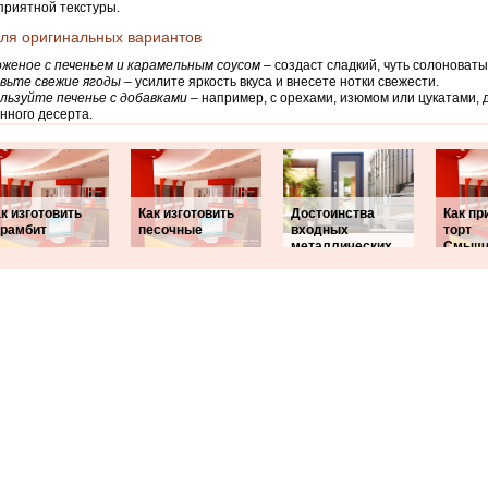
 приятной текстуры.
ля оригинальных вариантов
женое с печеньем и карамельным соусом –
создаст сладкий, чуть солоноватый
вьте свежие ягоды –
усилите яркость вкуса и внесете нотки свежести.
льзуйте печенье с добавками –
например, с орехами, изюмом или цукатами, 
ного десерта.
к изготовить
Как изготовить
Достоинства
Как пр
ерамбит
песочные
входных
торт
металлических
Смышл