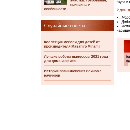
участка: требования,
вкуса и
принципы и
особенности
Идеи д
Моро
Доба
Случайные советы
Испо
насыщен
Коллекция мебели для детей от
производителя Masahiro Minami
Лучшие роботы пылесосы 2021 года
Ка
для дома и офиса
к
История возникновения блинов с
начинкой