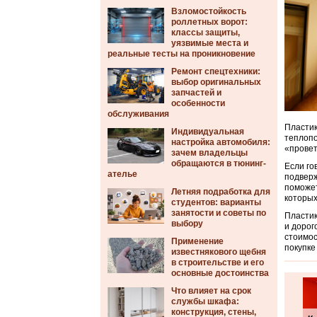
Взломостойкость
роллетных ворот:
классы защиты,
уязвимые места и
реальные тесты на проникновение
Ремонт спецтехники:
выбор оригинальных
запчастей и
особенности
обслуживания
Пластик
Индивидуальная
теплопо
настройка автомобиля:
«провет
зачем владельцы
обращаются в тюнинг-
Если го
ателье
подверж
поможет
Летняя подработка для
которых
студентов: варианты
занятости и советы по
Пластик
выбору
и дорог
стоимос
Применение
покупке
известнякового щебня
в строительстве и его
основные достоинства
Что влияет на срок
службы шкафа:
конструкция, стены,