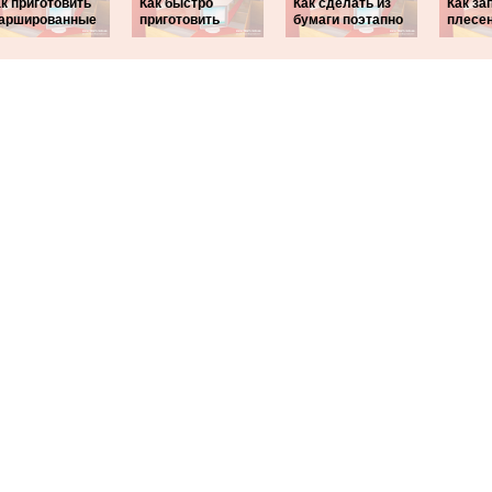
к приготовить
Как быстро
Как сделать из
Как за
аршированные
приготовить
бумаги поэтапно
плесе