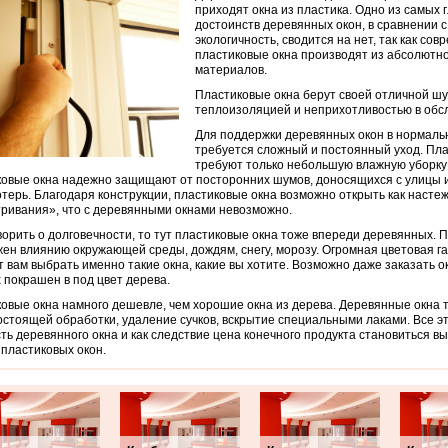
приходят окна из пластика. Одно из самых 
достоинств деревянных окон, в сравнении 
экологичность, сводится на нет, так как со
пластиковые окна производят из абсолютн
материалов.
Пластиковые окна берут своей отличной ш
теплоизоляцией и неприхотливостью в обс
Для поддержки деревянных окон в нормаль
требуется сложный и постоянный уход. Пл
требуют только небольшую влажную уборку 
овые окна надежно защищают от посторонних шумов, доносящихся с улицы и
терь. Благодаря конструкции, пластиковые окна возможно открыть как настеж
ривания», что с деревянными окнами невозможно.
ворить о долговечности, то тут пластиковые окна тоже впереди деревянных. П
ен влиянию окружающей среды, дождям, снегу, морозу. Огромная цветовая г
 вам выбрать именно такие окна, какие вы хотите. Возможно даже заказать о
 покрашен в под цвет дерева.
овые окна намного дешевле, чем хорошие окна из дерева. Деревянные окна 
остоящей обработки, удаление сучков, вскрытие специальными лаками. Все эт
ть деревянного окна и как следствие цена конечного продукта становиться в
 пластиковых окон.