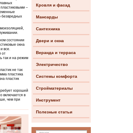
главных
Кровля и фасад
с пластиковыми –
временные
о безвредных
Мансарды
умоизоляцией,
Сантехника
луживании.
ном состоянии
Двери и окна
астиковые окна
и все.
Веранда и терраса
 от
ь так и на режим
Электричество
ластик не так
амма пластика
Системы комфорта
кна пластик
Стройматериалы
требует хорошей
о включается в
ыше, чем при
Инструмент
Полезные статьи