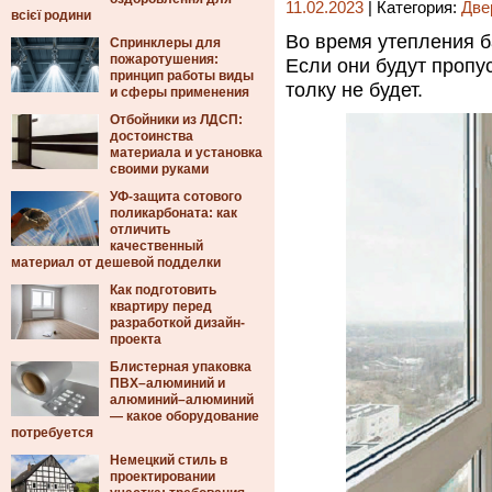
11.02.2023
| Категория:
Две
всієї родини
Во время утепления 
Спринклеры для
пожаротушения:
Если они будут пропу
принцип работы виды
толку не будет.
и сферы применения
Отбойники из ЛДСП:
достоинства
материала и установка
своими руками
УФ-защита сотового
поликарбоната: как
отличить
качественный
материал от дешевой подделки
Как подготовить
квартиру перед
разработкой дизайн-
проекта
Блистерная упаковка
ПВХ–алюминий и
алюминий–алюминий
— какое оборудование
потребуется
Немецкий стиль в
проектировании