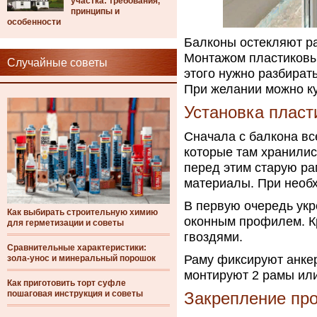
участка: требования,
принципы и
особенности
Балконы остекляют ра
Монтажом пластиковы
Случайные советы
этого нужно разбират
При желании можно к
Установка пласт
Сначала с балкона вс
которые там хранили
перед этим старую ра
материалы. При необх
В первую очередь укр
Как выбирать строительную химию
оконным профилем. Кр
для герметизации и советы
гвоздями.
Сравнительные характеристики:
Раму фиксируют анке
зола-унос и минеральный порошок
монтируют 2 рамы или
Как приготовить торт суфле
пошаговая инструкция и советы
Закрепление пр