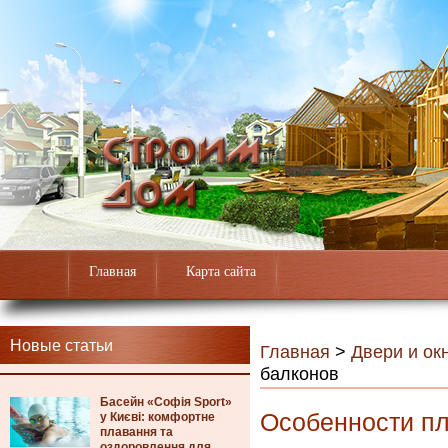
Главная
Карта сайта
Новые статьи
Главная
>
Двери и ок
балконов
Басейн «Софія Sport»
Особенности пл
у Києві: комфортне
плавання та
оздоровлення для