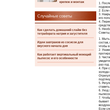
крепеж и монтаж
После
подокон
Если 
Накры
Случайные советы
его поп
Перио
средств
Необх
Как сделать домашний слайм без
Советы,
тетрабората натрия и загустителя
Мыть 
Идеи завтраков из сосисок для
состав,
вкусного начала дня
чтобы в
Ухажи
протира
Как работает вертикальный моющий
Чисти
пылесос и его особенности
увидите
раз год.
При с
холода 
Отрегул
подтяну
Регул
ставить
Уход 
пылесос
Чтобы
бывает 
воздуха
Если сл