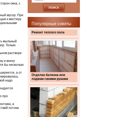
торон окна, с
ьный мусор. При
щью к мастеру.
пециальными
Популярные советы
Ремонт теплого пола
ть мыльный
ор. Только
льном растворе
ку и внизу
тя бы несколько
ширяется, а от
Отделка балкона или
окировалась.
лоджии своими руками
мой надо
мендуется
о про
онтажа, а
ствий потока