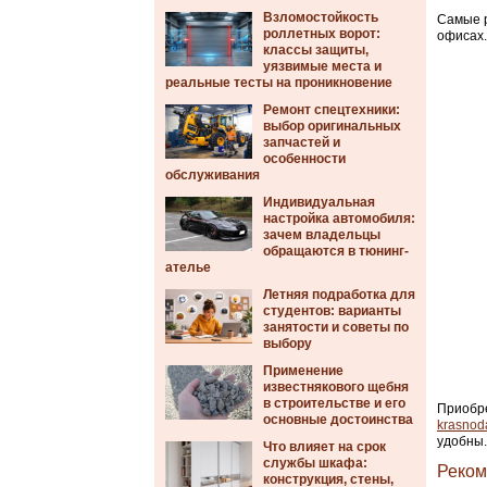
Взломостойкость
Самые р
роллетных ворот:
офисах.
классы защиты,
уязвимые места и
реальные тесты на проникновение
Ремонт спецтехники:
выбор оригинальных
запчастей и
особенности
обслуживания
Индивидуальная
настройка автомобиля:
зачем владельцы
обращаются в тюнинг-
ателье
Летняя подработка для
студентов: варианты
занятости и советы по
выбору
Применение
известнякового щебня
в строительстве и его
Приобре
основные достоинства
krasnoda
удобны.
Что влияет на срок
службы шкафа:
Реком
конструкция, стены,