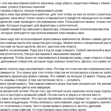
 того как монтажная работа окончена, надо убрать защитную плёнку с обеих с
ника, углов и откосных панелей.
створка открыта, нельзя поворачивать ручку.
вать окна при ремонтных работах, для того чтобы на них не попал строител
адании, окна могут плохо начать открываться и придётся обращаться за помо
дически сами проводите обслуживание окон. Пользоваться можно только с
ами. Которые подходят для фурнитуры и уплотнителя.
одимо каждый год смазывать фурнитуру, специальным техническим маслом.
 которые пригодятся при использовании пластиковых окон.
окна надо без использования агрессивных компонентов. Можно самим сдела
 при помощи мыла или средства для посуды. Можно купить специальный раств
 составе не было щелочи, кислот, ацетона или спирта.
вайте за резинками. Пару раз в год их надо очищать. Губкой смоченной в мы
ем уплотнитель. Насухо вытираем и смазываем смазкой.
м дренаж. Чтобы влага не скапливалась в пределах рамы, надо открыть створ
 дренажные отверстия, которые надо хорошо почистить. Делать это нужно хо
мене сезона надо регулировать окна. Потому что пластик при нагревании рас
сжимается. Это нужно для того чтобы пластик не потрескался и ручка не забл
ировать фурнитуру можно самому. Это займёт не больше 15 минут. Перед зи
ть зажимы створок. А при наступлении лета — ослабить.
ярно проветривать. Тем самым помогать влаге быстрее испаряться. Не реко
 на подоконник цветы или аквариум.
за москитной сеткой. После того, как тёплый сезон закончен сетку надо хорош
ить и протереть влажной губкой. Потом снять и убрать в тёплое место.
 окна не запотевали. Это частая проблема, которая бывает из —за ошибки м
по вине владельцев. Чтобы избежать запотевания, надо не создавать препят
 от отопления к стеклу. Часто проветривать комнату и чистить дренажи.
едовать этим советам, то пластиковые окна прослужат долго.