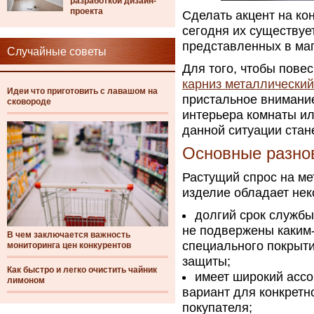
разработкой дизайн-
проекта
Сделать акцент на ко
сегодня их существуе
представленных в ма
Случайные советы
Для того, чтобы пове
карниз металлический
Идеи что приготовить с лавашом на
пристальное внимание
сковороде
интерьера комнаты и
данной ситуации стан
Основные разно
Растущий спрос на ме
изделие обладает не
долгий срок службы
не подвержены каким
В чем заключается важность
специального покрыти
мониторинга цен конкурентов
защиты;
Как быстро и легко очистить чайник
имеет широкий ассо
лимоном
вариант для конкретн
покупателя;