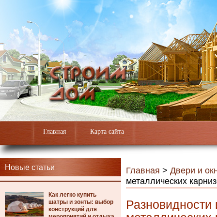
Главная
Карта сайта
Новые статьи
Главная
>
Двери и ок
металлических карни
Как легко купить
Разновидности 
шатры и зонты: выбор
конструкций для
мероприятий и отдыха