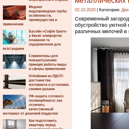
металлических 
Медная
02.10.2020
| Категория:
Две
водопроводная труба:
особенности,
Современный загород
преимущества и
применение
обустройство уютной о
различных мелочей в 
Басейн «Софія Sport»
у Києві: комфортне
плавання та
оздоровлення для
всієї родини
Спринклеры для
пожаротушения:
принцип работы виды
и сферы применения
Отбойники из ЛДСП:
достоинства
материала и установка
своими руками
УФ-защита сотового
поликарбоната: как
отличить
качественный
материал от дешевой подделки
Как подготовить
квартиру перед