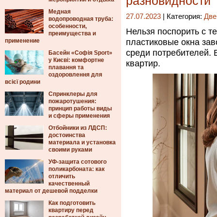
разновидности
Медная
27.07.2023
| Категория:
Две
водопроводная труба:
особенности,
Нельзя поспорить с т
преимущества и
применение
пластиковые окна зав
среди потребителей. 
Басейн «Софія Sport»
у Києві: комфортне
квартир.
плавання та
оздоровлення для
всієї родини
Спринклеры для
пожаротушения:
принцип работы виды
и сферы применения
Отбойники из ЛДСП:
достоинства
материала и установка
своими руками
УФ-защита сотового
поликарбоната: как
отличить
качественный
материал от дешевой подделки
Как подготовить
квартиру перед