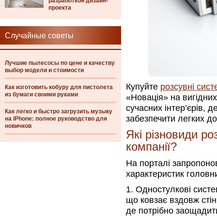
разработкой дизайн-
проекта
Случайные советы
Лучшие пылесосы по цене и качеству
выбор модели и стоимости
Купуйте
розсувні сист
Как изготовить кобуру для пистолета
из бумаги своими руками
«Новація» на вигідних
сучасних інтер’єрів, д
Как легко и быстро загрузить музыку
забезпечити легких д
на iPhone: полное руководство для
новичков
Які різновиди р
компанії?
На порталі запропоно
характеристик головни
Одностулкові систем
що ковзає вздовж стін
де потрібно заощадити