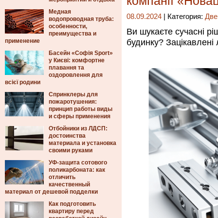
компанії «Новац
Медная
08.09.2024
| Категория:
Две
водопроводная труба:
особенности,
Ви шукаєте сучасні рі
преимущества и
применение
будинку? Зацікавлені
Басейн «Софія Sport»
у Києві: комфортне
плавання та
оздоровлення для
всієї родини
Спринклеры для
пожаротушения:
принцип работы виды
и сферы применения
Отбойники из ЛДСП:
достоинства
материала и установка
своими руками
УФ-защита сотового
поликарбоната: как
отличить
качественный
материал от дешевой подделки
Как подготовить
квартиру перед