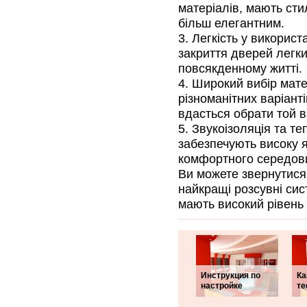
матеріалів, мають сти
більш елегантним.
Легкість у використ
закриття дверей легк
повсякденному житті.
Широкий вибір мате
різноманітних варіант
вдасться обрати той ва
Звукоізоляція та те
забезпечують високу я
комфортного середов
Ви можете звернутися 
найкращі розсувні сис
мають високий рівень 
Инструкция по
Ка
настройке
те