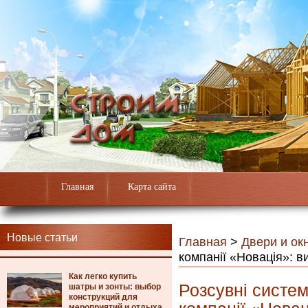
Главная
Карта сайта
Новые статьи
Главная
>
Двери и ок
компанії «Новація»: в
Как легко купить
Розсувні систе
шатры и зонты: выбор
конструкций для
мероприятий и отдыха