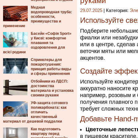
руками
Медная
29.07.2025
| Категория:
Эле
водопроводная труба:
особенности,
Используйте све
преимущества и
применение
Подберите небольшие 
Басейн «Софія Sport»
фиалки или незабудки
у Києві: комфортне
плавання та
или в центре, сделав
оздоровлення для
веточки мяты или мел
всієї родини
акцентов.
Спринклеры для
пожаротушения:
принцип работы виды
Создайте эффект
и сферы применения
Используйте кондитер
Отбойники из ЛДСП:
достоинства
аккуратно наносите к
материала и установка
например, розовым и 
своими руками
получения плавного п
УФ-защита сотового
поликарбоната: как
требует сложных техн
отличить
качественный
Добавьте Hand-
материал от дешевой подделки
Цветочные лепест
Как подготовить
квартиру перед
в пищевом красителе,