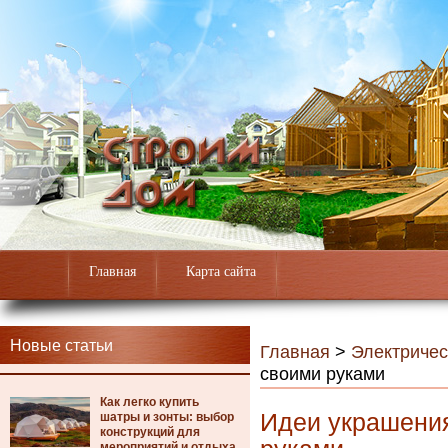
Главная
Карта сайта
Новые статьи
Главная
>
Электричес
своими руками
Как легко купить
Идеи украшения
шатры и зонты: выбор
конструкций для
мероприятий и отдыха