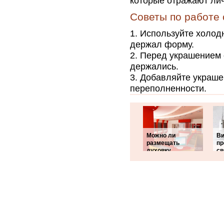
которые отражают лич
Советы по работе 
Используйте холод
держал форму.
Перед украшением о
держались.
Добавляйте украше
переполненности.
Можно ли
В
размещать
п
духовку
св