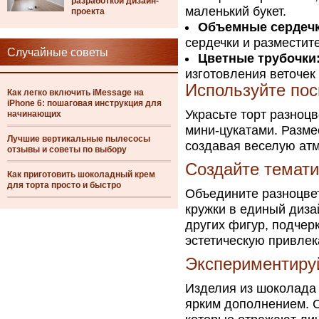
разработкой дизайн-
маленький букет.
проекта
Объемные сердечк
сердечки и разместите
Случайные советы
Цветные трубочки
изготовления веточек
Используйте пос
Как легко включить iMessage на
iPhone 6: пошаговая инструкция для
Украсьте торт разноц
начинающих
мини-цукатами. Размес
Лучшие вертикальные пылесосы
создавая веселую ат
отзывы и советы по выбору
Создайте темат
Как приготовить шоколадный крем
для торта просто и быстро
Объедините разноцве
кружки в единый диза
других фигур, подчер
эстетическую привлек
Экспериментиру
Изделия из шоколада 
ярким дополнением. С