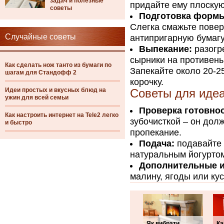
задач и полезные
придайте ему плоскую
советы
Подготовка форм
Слегка смажьте повер
Случайные советы
антипригарную бумагу
Выпекание:
разогр
сырники на противень
Как сделать нож танто из бумаги по
Запекайте около 20-25
шагам для Стандофф 2
корочку.
Идеи простых и вкусных блюд на
Советы для идеа
ужин для всей семьи
Проверка готовнос
Как настроить интернет на Tele2 легко
зубочисткой – он дол
и быстро
пропекание.
Подача:
подавайте 
натуральным йогурто
Дополнительные и
малину, ягоды или к
Як вибрати
Ка