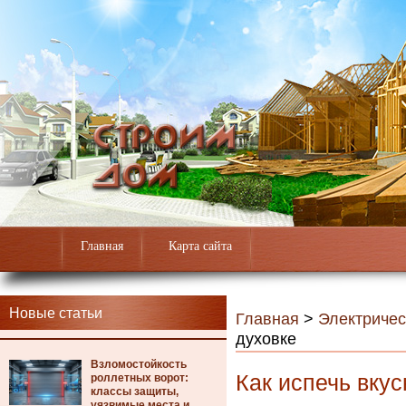
Главная
Карта сайта
Новые статьи
Главная
>
Электричес
духовке
Взломостойкость
Как испечь вкус
роллетных ворот:
классы защиты,
уязвимые места и