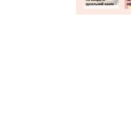
ідеальний камін
оф