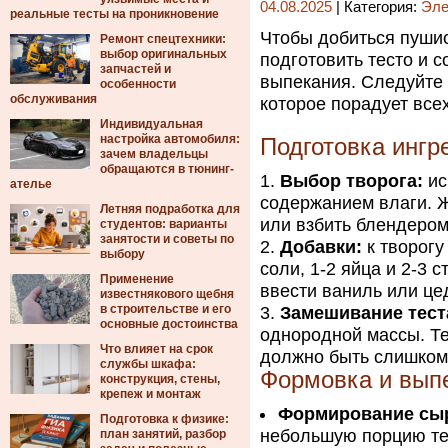
04.08.2025
| Категория:
Эле
реальные тесты на проникновение
Чтобы добиться пушис
Ремонт спецтехники:
выбор оригинальных
подготовить тесто и 
запчастей и
выпекания. Следуйте 
особенности
обслуживания
которое порадует все
Индивидуальная
настройка автомобиля:
Подготовка ингр
зачем владельцы
обращаются в тюнинг-
Выбор творога:
ис
ателье
содержанием влаги. Ж
Летняя подработка для
или взбить блендером
студентов: варианты
занятости и советы по
Добавки:
к творогу
выбору
соли, 1-2 яйца и 2-3
Применение
ввести ваниль или це
известнякового щебня
в строительстве и его
Замешивание тест
основные достоинства
однородной массы. Тес
Что влияет на срок
должно быть слишком
службы шкафа:
Формовка и вып
конструкция, стены,
крепеж и монтаж
Формирование сы
Подготовка к физике:
небольшую порцию тес
план занятий, разбор