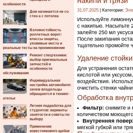
накипи и грязи
особенности
31.07.2025
| Категория:
Эле
Дом начинается не со
стен а с потолка
Используйте лимонну
с накипью. Насыпьте 
Взломостойкость
залейте 250 мл уксуса
роллетных ворот:
После закипания остав
классы защиты,
уязвимые места и
тщательно промойте ч
реальные тесты на проникновение
Ремонт спецтехники:
Удаление стойки
выбор оригинальных
запчастей и
Для устранения остат
особенности
обслуживания
кислотой или уксусом
Индивидуальная
воздействия. Использу
настройка автомобиля:
очистить стенки чайни
зачем владельцы
обращаются в тюнинг-
Обработка внутр
ателье
Летняя подработка для
Фильтр:
снимите и 
студентов: варианты
количеством моющего 
занятости и советы по
выбору
Внутренняя повер
Применение
мягкой губкой или тря
известнякового щебня