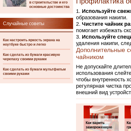
Профилактика о
в строительстве и его
основные достоинства
Используйте свеж
образования накипи.
Случайные советы
Чистите чайник ра
помогает избежать ско
Используйте спец
Как настроить яркость экрана на
удаления накипи, сле
ноутбуке быстро и легко
Дополнительные с
Как сделать из бумаги красивую
чайником
черепаху своими руками
Не допускайте длител
Как сделать из бумаги мультфильм
использования слейте
своими руками
чтобы внутренность х
регулярная чистка пр
внешний вид устройст
Как варить
Ка
замороженную
гр