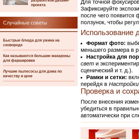
разработкой дизайн-
Для точной фокусиров
проекта
Зафиксируйте экспози
после чего появится 
ползунок, чтобы регул
Случайные советы
Использование 
Быстрые блюда для ужина на
Формат фото:
выбе
сковороде
меньшего размера в 
Как называются большие макароны
Настройка для по
для фаршировки
свет
и экспериментир
сценический и т. д.).
Лучшие пылесосы для дома по
качеству и цене
Рамки и сетки:
вклю
перейдя в
Настройки
Проверка и сохр
После внесения измен
убедиться в правильн
автоматически при с