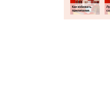
Как избежать
Лу
прилипания
со