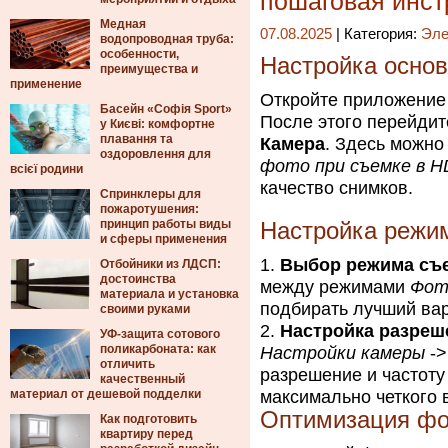
пошаговая инст
Медная
07.08.2025
| Категория:
Эле
водопроводная труба:
особенности,
Настройка осно
преимущества и
применение
Откройте приложени
Басейн «Софія Sport»
После этого перейдит
у Києві: комфортне
плавання та
Камера
. Здесь можно
оздоровлення для
фото при съемке в 
всієї родини
качество снимков.
Спринклеры для
пожаротушения:
принцип работы виды
Настройка режи
и сферы применения
Выбор режима съ
Отбойники из ЛДСП:
достоинства
между режимами
Фот
материала и установка
подбирать лучший вар
своими руками
Настройка разреше
УФ-защита сотового
поликарбоната: как
Настройки камеры
-
отличить
разрешение и частоту 
качественный
материал от дешевой подделки
максимально четкого 
Оптимизация фо
Как подготовить
квартиру перед