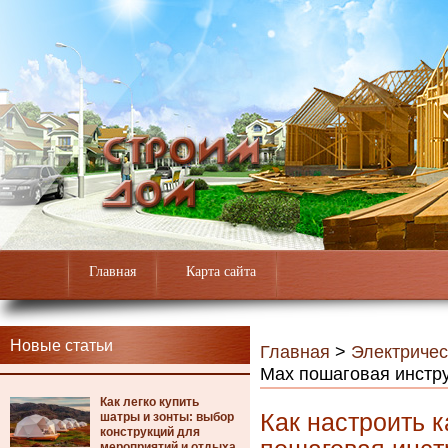
Главная
Карта сайта
Новые статьи
Главная
>
Электричес
Max пошаговая инстр
Как легко купить
Как настроить к
шатры и зонты: выбор
конструкций для
мероприятий и отдыха