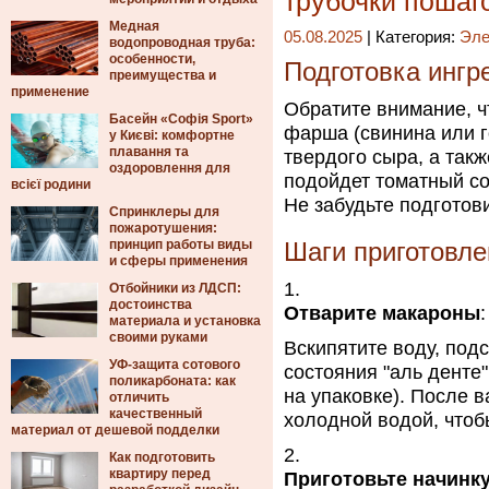
трубочки пошаг
Медная
05.08.2025
| Категория:
Эле
водопроводная труба:
особенности,
Подготовка ингр
преимущества и
применение
Обратите внимание, ч
Басейн «Софія Sport»
фарша (свинина или го
у Києві: комфортне
плавання та
твердого сыра, а такж
оздоровлення для
подойдет томатный со
всієї родини
Не забудьте подготови
Спринклеры для
пожаротушения:
принцип работы виды
Шаги приготовле
и сферы применения
Отбойники из ЛДСП:
достоинства
Отварите макароны
:
материала и установка
своими руками
Вскипятите воду, под
УФ-защита сотового
состояния "аль денте
поликарбоната: как
на упаковке). После в
отличить
качественный
холодной водой, чтоб
материал от дешевой подделки
Как подготовить
квартиру перед
Приготовьте начинк