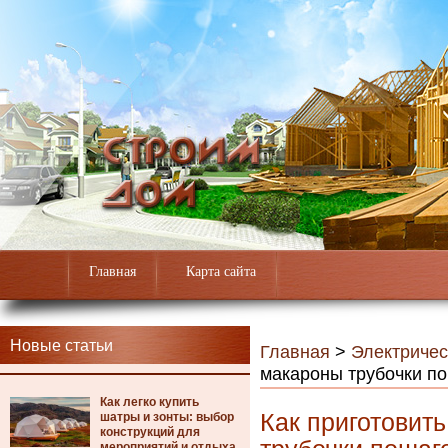
Главная
Карта сайта
Новые статьи
Главная
>
Электричес
макароны трубочки по
Как легко купить
Как приготови
шатры и зонты: выбор
конструкций для
мероприятий и отдыха