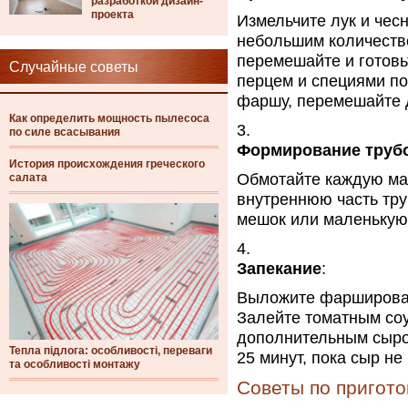
разработкой дизайн-
проекта
Измельчите лук и чесн
небольшим количеств
перемешайте и готовь
Случайные советы
перцем и специями по 
фаршу, перемешайте 
Как определить мощность пылесоса
по силе всасывания
Формирование труб
История происхождения греческого
Обмотайте каждую мак
салата
внутреннюю часть тру
мешок или маленькую 
Запекание
:
Выложите фарширован
Залейте томатным со
дополнительным сыром
Тепла підлога: особливості, переваги
25 минут, пока сыр не
та особливості монтажу
Советы по пригот