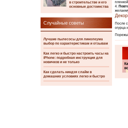
пленкой
в строительстве и его
Повт
основные достоинства
желаему
Декор
Случайные советы
После с
огурца 
Порежьт
Лучшие пылесосы для линолеума
выбор по характеристикам и отзывам
Как легко и быстро настроить часы на
iPhone: подробная инструкция для
новичков и не только
К
в
Как сделать ниндзя слайм в
домашних условиях легко и быстро