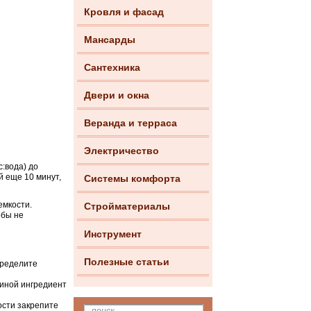
Кровля и фасад
Мансарды
Сантехника
Двери и окна
Веранда и терраса
Электричество
с:вода) до
й еще 10 минут,
Системы комфорта
емкости.
Стройматериалы
обы не
Инструмент
Полезные статьи
пределите
 иной ингредиент
ости закрепите