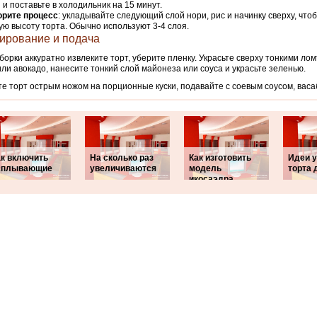
 и поставьте в холодильник на 15 минут.
орите процесс
: укладывайте следующий слой нори, рис и начинку сверху, чт
ю высоту торта. Обычно используют 3-4 слоя.
ирование и подача
борки аккуратно извлеките торт, уберите пленку. Украсьте сверху тонкими ло
или авокадо, нанесите тонкий слой майонеза или соуса и украсьте зеленью.
е торт острым ножом на порционные куски, подавайте с соевым соусом, васа
ак включить
На сколько раз
Как изготовить
Идеи 
сплывающие
увеличиваются
модель
торта 
икосаэдра