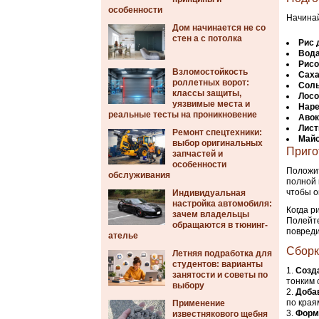
особенности
Начинай
Дом начинается не со
стен а с потолка
Рис 
Вод
Рисо
Взломостойкость
Сах
роллетных ворот:
Сол
классы защиты,
Лосо
уязвимые места и
Наре
реальные тесты на проникновение
Аво
Лист
Ремонт спецтехники:
Майо
выбор оригинальных
Приго
запчастей и
особенности
Положит
обслуживания
полной 
чтобы о
Индивидуальная
настройка автомобиля:
Когда р
зачем владельцы
Полейте
обращаются в тюнинг-
повреди
ателье
Сборк
Летняя подработка для
студентов: варианты
Созд
занятости и советы по
тонким 
выбору
Доба
по края
Применение
Форм
известнякового щебня