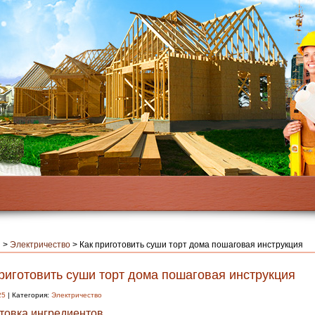
я
>
Электричество
>
Как приготовить суши торт дома пошаговая инструкция
риготовить суши торт дома пошаговая инструкция
25
| Категория:
Электричество
товка ингредиентов