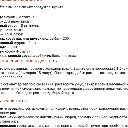
те с выбора свежих продуктов. Купите:
для суши
– 2 стакана
а
– для варки риса
вый уксус
– 5 ст. ложек
ар
– 2 ст. ложки
ь
– 1,5 ч. ложки
сь, креветки, или другой вид рыбы
– 200 г
занный огурец
– 1 шт.
кадо
– 1 шт.
ья нори
– 4-5 штук
нез, соевый соус, васаби и имбирь
– по вкусу
товление основы для торта
е рис в дуршлаг, промойте холодной водой. Варите его в пропорции 1:1,2 (ри
готовности (примерно 15 минут). После варки дайте рис постоять под крышко
н пропарился.
ис остынет до теплого состояния, растворите уксус, сахар и соль в маленькой 
 полученной смесью рис и аккуратно перемешайте деревянной лопаткой, чт
ть зерна. Охладите рис перед сборкой торта.
а суши торта
айте первый слой
: выложите на пищевую пленку лист нори, равномерно рас
слоем рис.
вьте начинку
: выложите ломтики рыбы, огурец, авокадо и при необходимости
м слоя риса.
ирование торта
: аккуратно сверните нори с начинкой в рулет, при необходим