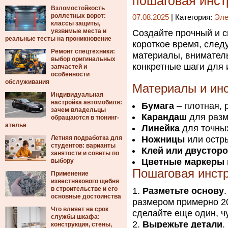
пошаговая инст
Взломостойкость
роллетных ворот:
07.08.2025
| Категория:
Эле
классы защиты,
уязвимые места и
Создайте прочный и 
реальные тесты на проникновение
короткое время, след
Ремонт спецтехники:
материалы, внимател
выбор оригинальных
конкретные шаги для 
запчастей и
особенности
обслуживания
Материалы и ин
Индивидуальная
настройка автомобиля:
Бумага
– плотная, 
зачем владельцы
Карандаш
для разм
обращаются в тюнинг-
ателье
Линейка
для точны
Летняя подработка для
Ножницы
или остр
студентов: варианты
Клей или двусторо
занятости и советы по
Цветные маркеры
выбору
Пошаговая инстр
Применение
известнякового щебня
в строительстве и его
Разметьте основу
основные достоинства
размером примерно 20
Что влияет на срок
сделайте еще один, ч
службы шкафа:
Вырежьте детали
.
конструкция, стены,