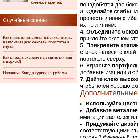
крепеж и монтаж
понадобятся две боко
Сделайте сгибы
. 
провести линии сгиба
Случайные советы
их по линиям.
Объедините боков
Как приготовить идеальную картошку
приклейте скотчем ст
в мультиварке: секреты простоты и
Прикрепите клапа
вкуса
стенок нанесите клей
Как сделать курицу в духовке сочной
портфель сверху.
и вкусной
Украсьте портфел
добавьте имя или лю
Название блюда курица с грибами
Дайте клею высох
чтобы клей хорошо сх
Дополнительные
Используйте цвет
Добавьте металли
имитации застежек ил
Придумайте дизай
соответствующими ст
Готовый бумажный по