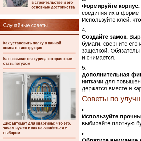
в строительстве и его
Формируйте корпус.
основные достоинства
соединяя их в форме 
Используйте клей, чт
Случайные советы
Создайте замок.
Выре
бумаги, сверните его 
Как установить полку в ванной
комнате: инструкция
защелкой. Обязательн
и снимается.
Как называется курица которая хочет
стать петухом
Дополнительная фи
нитками для повышени
держатся вместе и ка
Советы по улучш
Используйте прочны
выбирайте плотную бу
Дифавтомат для квартиры: что это,
зачем нужен и как не ошибиться с
выбором
Обратите внимание 