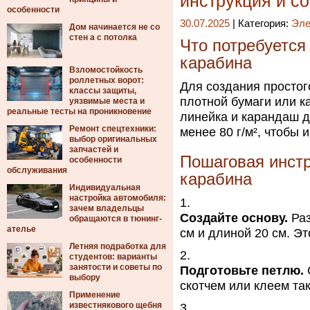
инструкция и с
особенности
30.07.2025
| Категория:
Эле
Дом начинается не со
стен а с потолка
Что потребуется
карабина
Взломостойкость
роллетных ворот:
Для создания простог
классы защиты,
плотной бумаги или ка
уязвимые места и
реальные тесты на проникновение
линейка и карандаш д
Ремонт спецтехники:
менее 80 г/м², чтобы
выбор оригинальных
запчастей и
Пошаговая инстр
особенности
обслуживания
карабина
Индивидуальная
настройка автомобиля:
зачем владельцы
Создайте основу.
Раз
обращаются в тюнинг-
ателье
см и длиной 20 см. Э
Летняя подработка для
студентов: варианты
занятости и советы по
Подготовьте петлю.
С
выбору
скотчем или клеем та
Применение
известнякового щебня