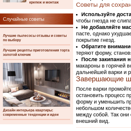
крепеж и монтаж
Советы для сохра
Используйте дост
Случайные советы
чтобы гнезда не слип
Не добавляйте мас
пасте, однако ухудша
Лучшие пылесосы отзывы и советы
покрытие гнезд.
по выбору
Обратите внимание
Лучшие рецепты приготовления торта
теряют форму, станов
золотой ключик
После закипания н
макароны в горячей в
дальнейшей варки и р
Завершающие ш
После варки промойте
остановить процесс п
форму и уменьшить пр
небольшом количестве
Дизайн интерьера квартиры:
между собой. Так они
современные тенденции и идеи
внешний вид.