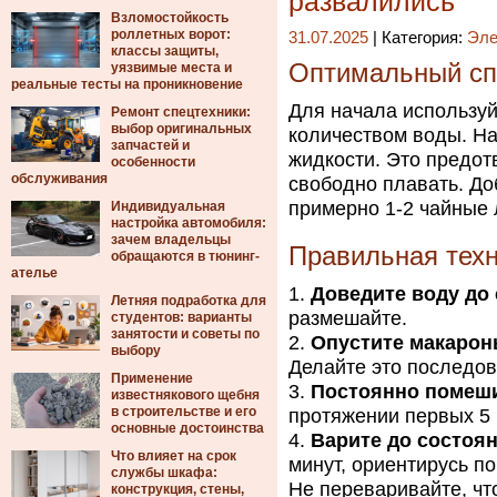
развалились
Взломостойкость
роллетных ворот:
31.07.2025
| Категория:
Эле
классы защиты,
Оптимальный спо
уязвимые места и
реальные тесты на проникновение
Для начала использу
Ремонт спецтехники:
выбор оригинальных
количеством воды. На
запчастей и
жидкости. Это предот
особенности
обслуживания
свободно плавать. До
примерно 1-2 чайные 
Индивидуальная
настройка автомобиля:
зачем владельцы
Правильная техн
обращаются в тюнинг-
ателье
Доведите воду до 
Летняя подработка для
размешайте.
студентов: варианты
занятости и советы по
Опустите макарон
выбору
Делайте это последов
Применение
Постоянно помеш
известнякового щебня
в строительстве и его
протяжении первых 5 
основные достоинства
Варите до состоян
Что влияет на срок
минут, ориентирусь п
службы шкафа:
Не переваривайте, чт
конструкция, стены,