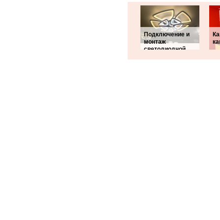
Подключение и
Ка
монтаж
ка
светодиодной