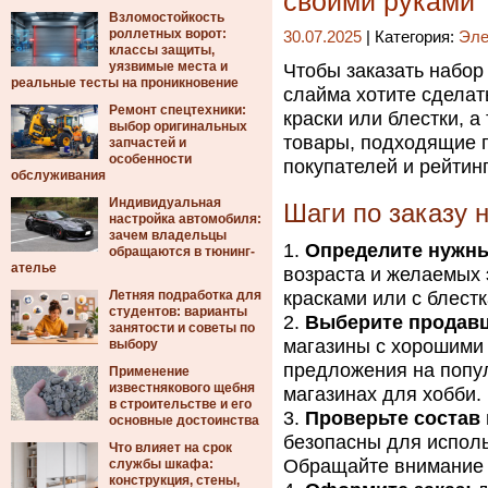
своими руками
Взломостойкость
роллетных ворот:
30.07.2025
| Категория:
Эле
классы защиты,
уязвимые места и
Чтобы заказать набор
реальные тесты на проникновение
слайма хотите сделать
Ремонт спецтехники:
краски или блестки, 
выбор оригинальных
товары, подходящие п
запчастей и
особенности
покупателей и рейтин
обслуживания
Индивидуальная
Шаги по заказу 
настройка автомобиля:
зачем владельцы
Определите нужны
обращаются в тюнинг-
ателье
возраста и желаемых
Летняя подработка для
красками или с блест
студентов: варианты
Выберите продавц
занятости и советы по
магазины с хорошими
выбору
предложения на попу
Применение
известнякового щебня
магазинах для хобби.
в строительстве и его
Проверьте состав 
основные достоинства
безопасны для исполь
Что влияет на срок
Обращайте внимание 
службы шкафа:
конструкция, стены,