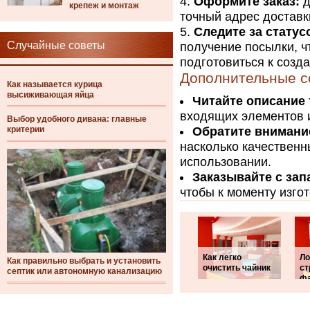
Оформите заказ:
д
крепеж и монтаж
точный адрес доставк
Следите за статус
Случайные советы
получение посылки, ч
подготовиться к созд
Дополнительные с
Как называется курица
высиживающая яйца
Читайте описание 
входящих элементов 
Выбор удобного дивана: главные
критерии
Обратите внимани
насколько качественн
использовании.
Заказывайте с зап
чтобы к моменту изго
Как легко
Ло
Как правильно выбрать и установить
очистить чайник
ст
септик или автономную канализацию
ф