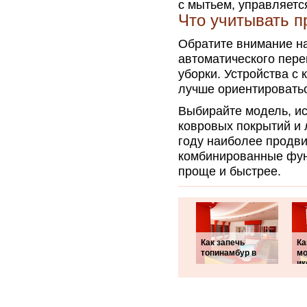
с мытьем, управляетс
Что учитывать п
Обратите внимание на
автоматического пер
уборки. Устройства с
лучше ориентироватьс
Выбирайте модель, и
ковровых покрытий и 
году наиболее продв
комбинированные фун
проще и быстрее.
Как запечь
Ка
топинамбур в
м
ик