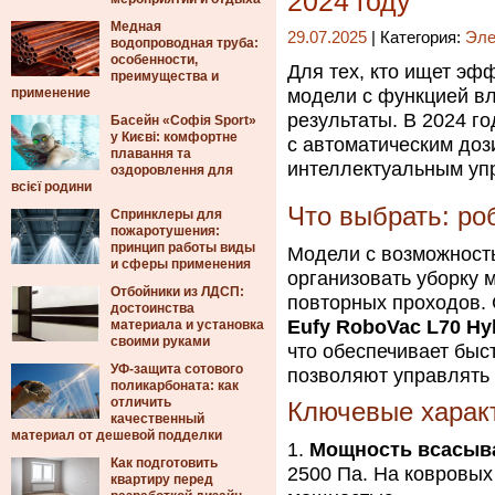
2024 году
Медная
29.07.2025
| Категория:
Эле
водопроводная труба:
особенности,
Для тех, кто ищет эф
преимущества и
применение
модели с функцией в
результаты. В 2024 го
Басейн «Софія Sport»
у Києві: комфортне
с автоматическим до
плавання та
интеллектуальным уп
оздоровлення для
всієї родини
Что выбрать: ро
Спринклеры для
пожаротушения:
принцип работы виды
Модели с возможност
и сферы применения
организовать уборку 
Отбойники из ЛДСП:
повторных проходов.
достоинства
Eufy RoboVac L70 Hy
материала и установка
своими руками
что обеспечивает быс
УФ-защита сотового
позволяют управлять 
поликарбоната: как
отличить
Ключевые характ
качественный
материал от дешевой подделки
Мощность всасыв
Как подготовить
2500 Па. На ковровых
квартиру перед