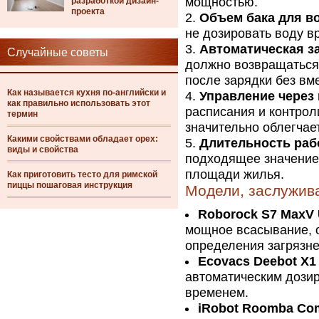
мощностью.
разработкой дизайн-
проекта
Объем бака для в
не дозировать воду вр
Автоматическая з
Случайные советы
должно возвращаться
после зарядки без вм
Как называется кухня по-английски и
Управление через
как правильно использовать этот
расписания и контрол
термин
значительно облегчае
Какими свойствами обладает орех:
Длительность ра
виды и свойства
подходящее значение
площади жилья.
Как приготовить тесто для римской
пиццы пошаговая инструкция
Модели, заслужив
Roborock S7 MaxV 
мощное всасывание, 
определения загрязне
Ecovacs Deebot X1
автоматическим дози
временем.
iRobot Roomba Co