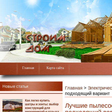
Главная
Карта сайта
Новые статьи
Главная
>
Электричес
подходящий вариант
Как легко купить
Лучшие пылесос
шатры и зонты: выбор
конструкций для
мероприятий и отдыха