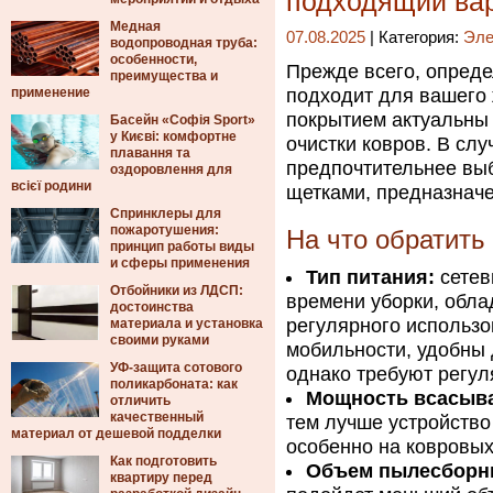
подходящий ва
Медная
07.08.2025
| Категория:
Эле
водопроводная труба:
особенности,
Прежде всего, опреде
преимущества и
применение
подходит для вашего 
покрытием актуальны
Басейн «Софія Sport»
у Києві: комфортне
очистки ковров. В сл
плавання та
предпочтительнее выб
оздоровлення для
всієї родини
щетками, предназначе
Спринклеры для
пожаротушения:
На что обратить
принцип работы виды
и сферы применения
Тип питания:
сетев
Отбойники из ЛДСП:
времени уборки, обл
достоинства
регулярного использ
материала и установка
своими руками
мобильности, удобны
УФ-защита сотового
однако требуют регул
поликарбоната: как
Мощность всасыв
отличить
качественный
тем лучше устройство
материал от дешевой подделки
особенно на ковровых
Как подготовить
Объем пылесборн
квартиру перед