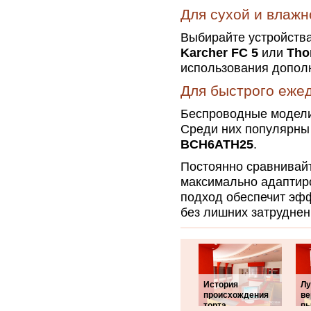
Для сухой и влажн
Выбирайте устройства
Karcher FC 5
или
Tho
использования допол
Для быстрого еже
Беспроводные модели
Среди них популярн
BCH6ATH25
.
Постоянно сравнивайт
максимально адаптиро
подход обеспечит эф
без лишних затруднен
История
Л
происхождения
ве
торта
п