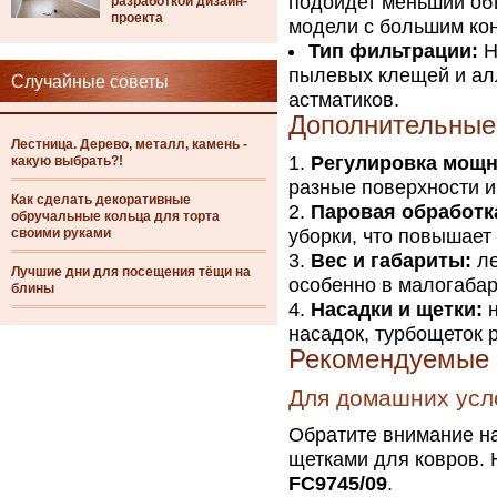
подойдет меньший об
разработкой дизайн-
проекта
модели с большим кон
Тип фильтрации:
H
пылевых клещей и алл
Случайные советы
астматиков.
Дополнительные
Лестница. Дерево, металл, камень -
Регулировка мощн
какую выбрать?!
разные поверхности и
Как сделать декоративные
Паровая обработк
обручальные кольца для торта
своими руками
уборки, что повышает
Вес и габариты:
ле
Лучшие дни для посещения тёщи на
особенно в малогабар
блины
Насадки и щетки:
н
насадок, турбощеток 
Рекомендуемые
Для домашних усл
Обратите внимание на
щетками для ковров.
FC9745/09
.