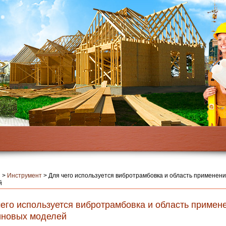
я
>
Инструмент
>
Для чего используется вибротрамбовка и область применен
й
чего используется вибротрамбовка и область примен
иновых моделей