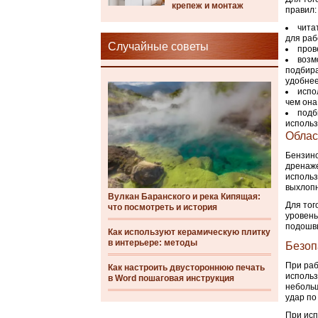
крепеж и монтаж
правил:
чита
для раб
Случайные советы
пров
возм
подбира
удобнее
испо
чем она
подб
использ
Облас
Бензино
дренаже
использ
выхлопн
Вулкан Баранского и река Кипящая:
Для тог
что посмотреть и история
уровень
подошв
Как используют керамическую плитку
в интерьере: методы
Безоп
При раб
Как настроить двустороннюю печать
использ
в Word пошаговая инструкция
небольш
удар по
При исп