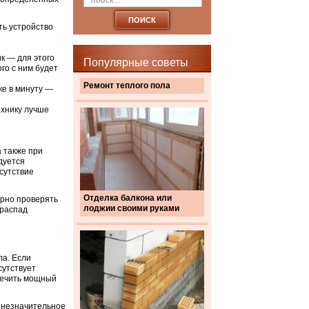
ть устройство
к — для этого
Популярные советы
го с ним будет
Ремонт теплого пола
ке в минуту —
ехнику лучше
 также при
дуется
сутствие
Отделка балкона или
ярно проверять
лоджии своими руками
 распад
ла. Если
сутствует
печить мощный
и незначительное