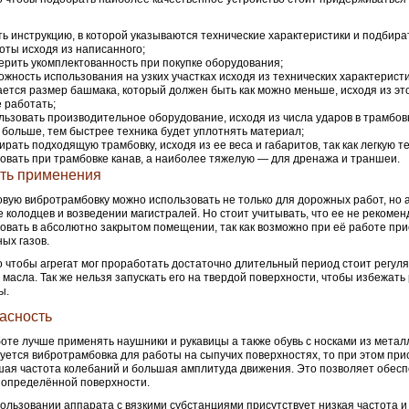
ть инструкцию, в которой указываются технические характеристики и подбира
оты исходя из написанного;
ерить укомплектованность при покупке оборудования;
ожность использования на узких участках исходя из технических характеристи
ется размер башмака, который должен быть как можно меньше, исходя из это
 работать;
льзовать производительное оборудование, исходя из числа ударов в трамбов
 больше, тем быстрее техника будет уплотнять материал;
ирать подходящую трамбовку, исходя из ее веса и габаритов, так как легкую т
овать при трамбовке канав, а наиболее тяжелую — для дренажа и траншеи.
ть применения
вую вибротрамбовку можно использовать не только для дорожных работ, но а
 колодцев и возведении магистралей. Но стоит учитывать, что ее не рекомен
овать в абсолютно закрытом помещении, так как возможно при её работе при
ых газов.
о чтобы агрегат мог проработать достаточно длительный период стоит регул
 масла. Так же нельзя запускать его на твердой поверхности, чтобы избежать
ы.
асность
оте лучше применять наушники и рукавицы а также обувь с носками из метал
уется вибротрамбовка для работы на сыпучих поверхностях, то при этом при
ая частота колебаний и большая амплитуда движения. Это позволяет обес
 определённой поверхности.
ользовании аппарата с вязкими субстанциями присутствует низкая частота 