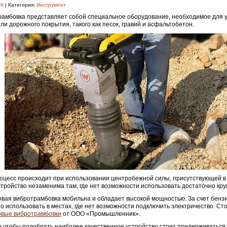
19
| Категория:
Инструмент
амбовка представляет собой специальное оборудование, необходимое для 
или дорожного покрытия, такого как песок, гравий и асфальтобетон.
оцесс происходит при использовании центробежной силы, присутствующей в
стройство незаменима там, где нет возможности использовать достаточно кру
вая вибротрамбовка мобильна и обладает высокой мощностью. За счет бенз
о использовать в местах, где нет возможности подключить электричество. Сто
овые вибротрамбовки
от ООО «Промышленник».
о чтобы подобрать наиболее качественное устройство стоит придерживатьс