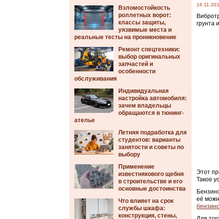
16.11.20
Взломостойкость
роллетных ворот:
Вибротр
классы защиты,
грунта 
уязвимые места и
реальные тесты на проникновение
Ремонт спецтехники:
выбор оригинальных
запчастей и
особенности
обслуживания
Индивидуальная
настройка автомобиля:
зачем владельцы
обращаются в тюнинг-
ателье
Летняя подработка для
студентов: варианты
занятости и советы по
выбору
Применение
Этот пр
известнякового щебня
Такое у
в строительстве и его
основные достоинства
Бензино
её можн
Что влияет на срок
бензин
службы шкафа:
конструкция, стены,
Для тог