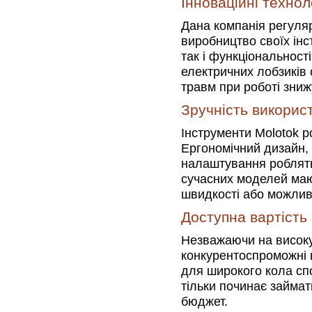
Інноваційні техноло
Дана компанія регуляр
виробництво своїх інс
так і функціональност
електричних лобзиків
травм при роботі зниж
Зручність викорис
Інструменти Molotok р
Ергономічний дизайн, 
налаштування роблять
сучасних моделей маю
швидкості або можливі
Доступна вартість
Незважаючи на високу 
конкурентоспроможні 
для широкого кола сп
тільки починає займа
бюджет.