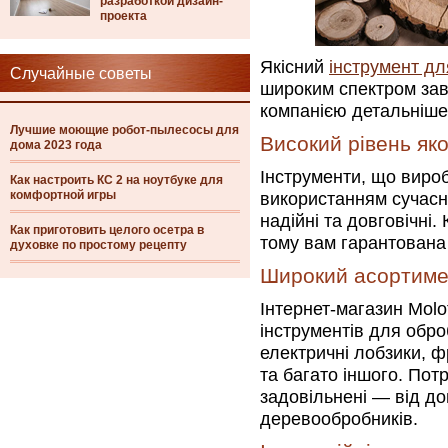
разработкой дизайн-
проекта
Якісний
інструмент д
Случайные советы
широким спектром завд
компанією детальніше
Лучшие моющие робот-пылесосы для
Високий рівень яко
дома 2023 года
Інструменти, що вироб
Как настроить КС 2 на ноутбуке для
комфортной игры
використанням сучасни
надійні та довговічні.
Как приготовить целого осетра в
тому вам гарантована в
духовке по простому рецепту
Широкий асортиме
Інтернет-магазин Mol
інструментів для обр
електричні лобзики, 
та багато іншого. Потр
задовільнені — від д
деревообробників.