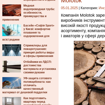
Molotok
Медная
05.01.2025
| Категория:
Инс
водопроводная труба:
особенности,
Компанія Molotok зар
преимущества и
применение
виробників інструмент
високій якості продук
Басейн «Софія Sport»
у Києві: комфортне
асортименту, компані
плавання та
і аматорів у сфері де
оздоровлення для
всієї родини
Спринклеры для
пожаротушения:
принцип работы виды
и сферы применения
Отбойники из ЛДСП:
достоинства
материала и установка
своими руками
УФ-защита сотового
поликарбоната: как
отличить
качественный
материал от дешевой подделки
Как подготовить
квартиру перед