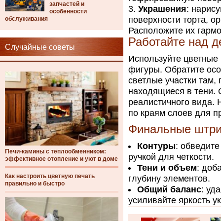
запчастей и
Украшения
: нарис
особенности
поверхности торта, о
обслуживания
Расположите их гармо
Работайте над д
Случайные советы
Используйте цветные
фигуры. Обратите осо
светлые участки там, 
находящиеся в тени. 
реалистичного вида. 
по краям слоев для п
Финальные штри
Контуры
: обведит
Печи-камины с теплообменником:
ручкой для четкости.
эффективное отопление и уют в доме
Тени и объем
: доб
Как настроить цветную печать
глубину элементов.
правильно и быстро
Общий баланс
: уд
усиливайте яркость у