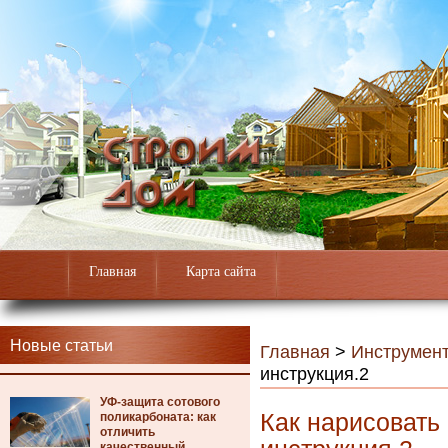
Главная
Карта сайта
Новые статьи
Главная
>
Инструмен
инструкция.2
УФ-защита сотового
Как нарисовать
поликарбоната: как
отличить
качественный