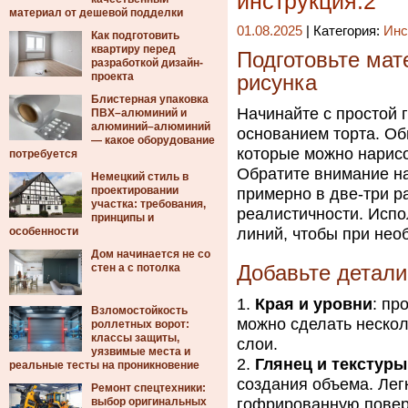
инструкция.2
материал от дешевой подделки
01.08.2025
| Категория:
Инс
Как подготовить
квартиру перед
Подготовьте мат
разработкой дизайн-
проекта
рисунка
Блистерная упаковка
Начинайте с простой 
ПВХ–алюминий и
алюминий–алюминий
основанием торта. Об
— какое оборудование
которые можно нарисо
потребуется
Обратите внимание на
Немецкий стиль в
проектировании
примерно в две-три р
участка: требования,
реалистичности. Испо
принципы и
особенности
линий, чтобы при нео
Дом начинается не со
стен а с потолка
Добавьте детали
Края и уровни
: пр
Взломостойкость
можно сделать нескол
роллетных ворот:
классы защиты,
слои.
уязвимые места и
Глянец и текстуры
реальные тесты на проникновение
создания объема. Лег
Ремонт спецтехники:
выбор оригинальных
гофрированную повер