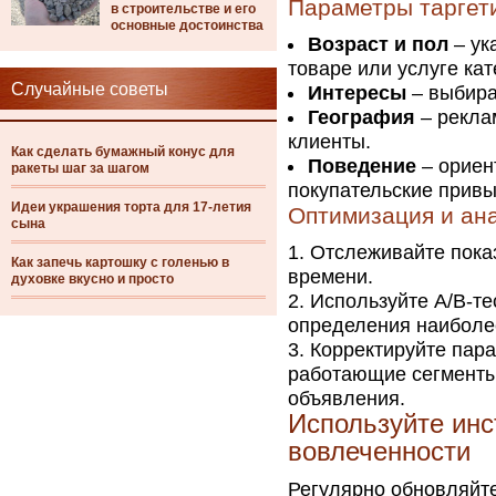
Параметры таргет
в строительстве и его
основные достоинства
Возраст и пол
– ук
товаре или услуге кат
Случайные советы
Интересы
– выбира
География
– рекла
клиенты.
Как сделать бумажный конус для
Поведение
– ориен
ракеты шаг за шагом
покупательские привы
Идеи украшения торта для 17-летия
Оптимизация и ан
сына
Отслеживайте пока
Как запечь картошку с голенью в
времени.
духовке вкусно и просто
Используйте A/B-т
определения наиболе
Корректируйте пара
работающие сегменты
объявления.
Используйте инс
вовлеченности
Регулярно обновляйте