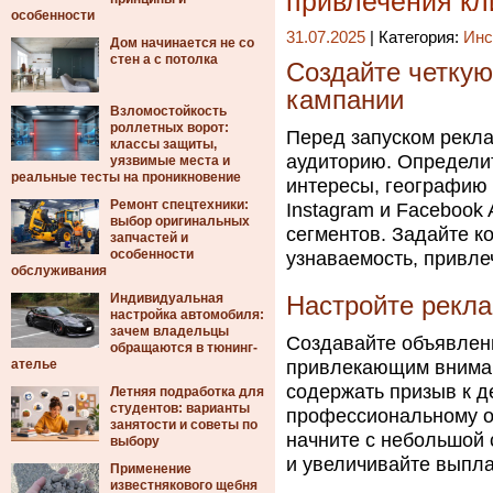
привлечения кл
особенности
31.07.2025
| Категория:
Инс
Дом начинается не со
стен а с потолка
Создайте четкую
кампании
Взломостойкость
роллетных ворот:
Перед запуском рекл
классы защиты,
аудиторию. Определит
уязвимые места и
реальные тесты на проникновение
интересы, географию 
Ремонт спецтехники:
Instagram и Facebook
выбор оригинальных
сегментов. Задайте к
запчастей и
особенности
узнаваемость, привле
обслуживания
Индивидуальная
Настройте рекл
настройка автомобиля:
зачем владельцы
Создавайте объявлени
обращаются в тюнинг-
ателье
привлекающим внимани
содержать призыв к д
Летняя подработка для
студентов: варианты
профессиональному 
занятости и советы по
начните с небольшой 
выбору
и увеличивайте выпла
Применение
известнякового щебня