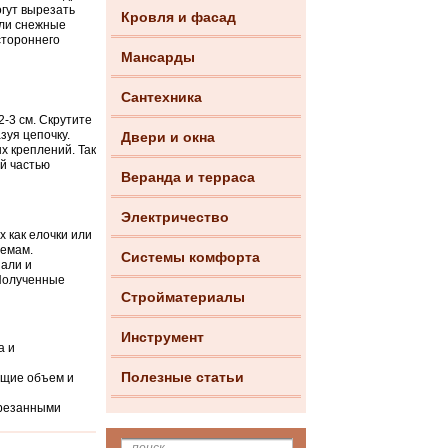
огут вырезать
Кровля и фасад
или снежные
стороннего
Мансарды
Сантехника
-3 см. Скрутите
зуя цепочку.
Двери и окна
х креплений. Так
й частью
Веранда и терраса
Электричество
 как елочки или
хемам.
Системы комфорта
нали и
 Полученные
Стройматериалы
Инструмент
а и
Полезные статьи
ющие объем и
ырезанными