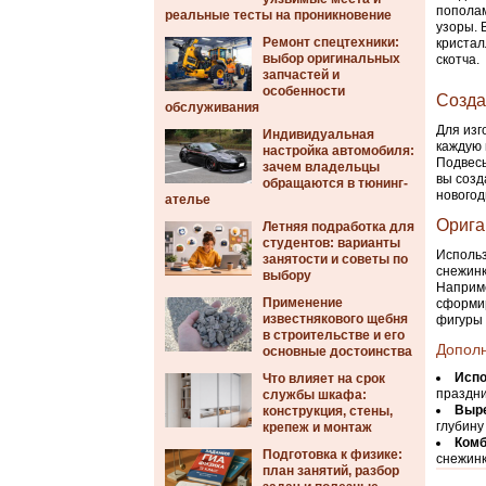
пополам
реальные тесты на проникновение
узоры. 
Ремонт спецтехники:
кристал
выбор оригинальных
скотча.
запчастей и
особенности
Созда
обслуживания
Для изг
Индивидуальная
каждую 
настройка автомобиля:
Подвесь
зачем владельцы
вы созд
обращаются в тюнинг-
нового
ателье
Орига
Летняя подработка для
студентов: варианты
Использ
занятости и советы по
снежинк
выбору
Наприме
Применение
сформир
известнякового щебня
фигуры 
в строительстве и его
Допол
основные достоинства
Испо
Что влияет на срок
праздни
службы шкафа:
Выре
конструкция, стены,
глубину
крепеж и монтаж
Комб
Подготовка к физике:
снежинк
план занятий, разбор