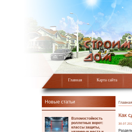
Главная
Карта сайта
Новые статьи
Главна
Как с
Взломостойкость
роллетных ворот:
30.07.20
классы защиты,
Раздели
уязвимые места и