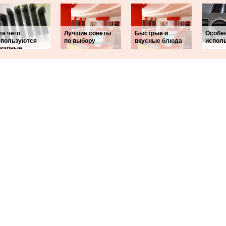
ля чего
Лучшие советы
Быстрые и
Особе
спользуются
по выбору
вкусные блюда
испол
окарные