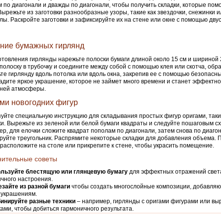
 по диагонали и дважды по диагонали, чтобы получить складки, которые пом
Вырежьте из заготовки разнообразные узоры, такие как звездочки, снежинки 
лы. Раскройте заготовки и зафиксируйте их на стене или окне с помощью дву
ние бумажных гирлянд
отовления гирлянды нарежьте полоски бумаги длиной около 15 см и шириной 2
полоску в трубочку и соедините между собой с помощью клея или скотча, обра
те гирлянду вдоль потолка или вдоль окна, закрепив ее с помощью безопасны
адите яркое украшение, которое не займет много времени и станет эффектно
дней атмосферы.
ми новогодних фигур
уйте специальную инструкцию для складывания простых фигур оригами, таких
и. Вырежьте из зеленой или белой бумаги квадраты и следуйте пошаговым с
р, для елочки сложите квадрат пополам по диагонали, затем снова по диаго
уйте треугольник. Распрямите некоторые складки для добавления объема.
расположите на столе или прикрепите к стене, чтобы украсить помещение.
нительные советы
льзуйте блестящую или глянцевую бумагу
для эффектных отражений свет
чного настроения.
зайте из разной бумаги
чтобы создать многослойные композиции, добавля
 украшениям.
инируйте разные техники
– например, гирлянды с оригами фигурами или в
ами, чтобы добиться гармоничного результата.