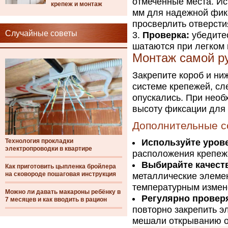
отмеченные места. Ис
крепеж и монтаж
мм для надежной фик
просверлить отверсти
Случайные советы
Проверка:
убедитес
шатаются при легком
Монтаж самой р
Закрепите короб и ни
системе крепежей, сл
опускались. При необ
высоту фиксации для
Дополнительные с
Технология прокладки
Используйте уров
электропроводки в квартире
расположения крепеж
Выбирайте качест
Как приготовить цыпленка бройлера
на сковороде пошаговая инструкция
металлические элемен
температурным измен
Можно ли давать макароны ребёнку в
Регулярно провер
7 месяцев и как вводить в рацион
повторно закрепить э
мешали открыванию о