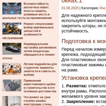
окнах.1
Взломостойкость
роллетных ворот:
01.08.2025
| Категория:
Инс
классы защиты,
уязвимые места и
Для надежного крепл
реальные тесты на проникновение
используйте монтажн
Ремонт спецтехники:
закрепить шторы, не 
выбор оригинальных
устойчивость.
запчастей и
особенности
обслуживания
Подготовка к мо
Индивидуальная
настройка автомобиля:
Перед началом измерь
зачем владельцы
крепежа, подходящий
обращаются в тюнинг-
ателье
Для пластиковых око
Летняя подработка для
пластиковые зажимы 
студентов: варианты
на раме.
занятости и советы по
выбору
Установка креп
Применение
известнякового щебня
Разметка:
отметьте
в строительстве и его
внутри рамы. Располо
основные достоинства
желаемого уровня зак
Что влияет на срок
службы шкафа:
Закрепление:
вста
конструкция, стены,