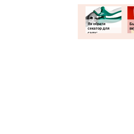
Як обрати
Бы
секатор для
вк
саду: