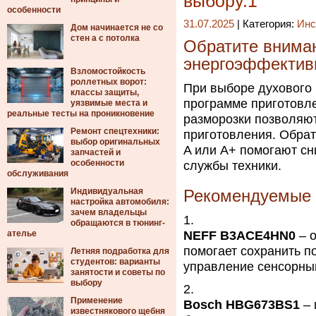
выбору.1
особенности
31.07.2025
| Категория:
Инс
Дом начинается не со
стен а с потолка
Обратите внима
энергоэффектив
Взломостойкость
роллетных ворот:
При выборе духового 
классы защиты,
программе приготовле
уязвимые места и
реальные тесты на проникновение
разморозки позволяют
Ремонт спецтехники:
приготовления. Обрат
выбор оригинальных
A или A+ помогают сн
запчастей и
особенности
службы техники.
обслуживания
Индивидуальная
Рекомендуемые 
настройка автомобиля:
зачем владельцы
обращаются в тюнинг-
ателье
NEFF B3ACE4HN0
– о
помогает сохранить по
Летняя подработка для
студентов: варианты
управление сенсорны
занятости и советы по
выбору
Применение
Bosch HBG673BS1
– 
известнякового щебня