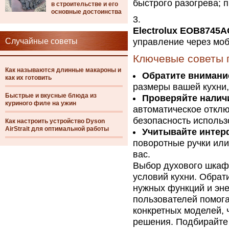
быстрого разогрева; п
в строительстве и его
основные достоинства
Electrolux EOB8745
Случайные советы
управление через мо
Ключевые советы 
Как называются длинные макароны и
Обратите внимани
как их готовить
размеры вашей кухни,
Быстрые и вкусные блюда из
Проверяйте налич
куриного филе на ужин
автоматическое откл
безопасность использ
Как настроить устройство Dyson
AirStrait для оптимальной работы
Учитывайте интер
поворотные ручки или
вас.
Выбор духового шкафа
условий кухни. Обрат
нужных функций и эн
пользователей помог
конкретных моделей, 
решения. Подбирайте 