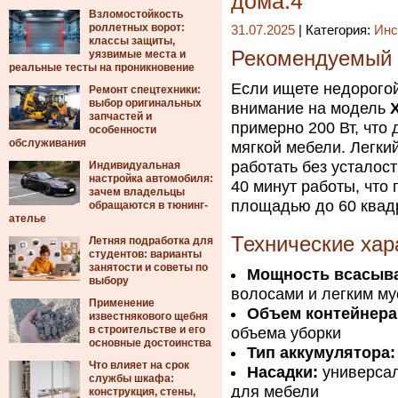
дома.4
Взломостойкость
роллетных ворот:
31.07.2025
| Категория:
Инс
классы защиты,
Рекомендуемый 
уязвимые места и
реальные тесты на проникновение
Если ищете недорого
Ремонт спецтехники:
выбор оригинальных
внимание на модель
запчастей и
примерно 200 Вт, что
особенности
обслуживания
мягкой мебели. Легкий
работать без усталос
Индивидуальная
настройка автомобиля:
40 минут работы, что
зачем владельцы
площадью до 60 квад
обращаются в тюнинг-
ателье
Технические хар
Летняя подработка для
студентов: варианты
занятости и советы по
Мощность всасыв
выбору
волосами и легким м
Применение
Объем контейнера
известнякового щебня
в строительстве и его
объема уборки
основные достоинства
Тип аккумулятора:
Что влияет на срок
Насадки:
универсал
службы шкафа:
для мебели
конструкция, стены,