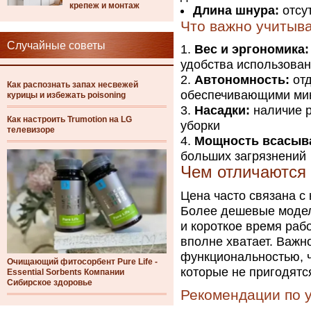
крепеж и монтаж
Длина шнура:
отсут
Что важно учитыв
Случайные советы
Вес и эргономика:
удобства использова
Автономность:
отд
Как распознать запах несвежей
обеспечивающими мин
курицы и избежать poisoning
Насадки:
наличие р
Как настроить Trumotion на LG
уборки
телевизоре
Мощность всасыв
больших загрязнений
Чем отличаются 
Цена часто связана с
Более дешевые модел
и короткое время раб
вполне хватает. Важн
функциональностью, ч
Очищающий фитосорбент Pure Life -
которые не пригодятс
Essential Sorbents Компании
Сибирское здоровье
Рекомендации по у