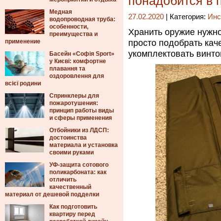
понадобится в 
Медная
27.02.2020
| Категория:
Инс
водопроводная труба:
особенности,
Хранить оружие нужно
преимущества и
применение
просто подобрать кач
укомплектовать винтов
Басейн «Софія Sport»
у Києві: комфортне
плавання та
оздоровлення для
всієї родини
Спринклеры для
пожаротушения:
принцип работы виды
и сферы применения
Отбойники из ЛДСП:
достоинства
материала и установка
своими руками
УФ-защита сотового
поликарбоната: как
отличить
качественный
материал от дешевой подделки
Как подготовить
квартиру перед