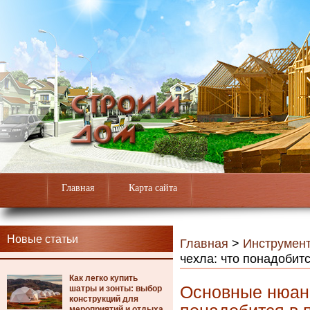
Главная
Карта сайта
Новые статьи
Главная
>
Инструмен
чехла: что понадобит
Как легко купить
Основные нюанс
шатры и зонты: выбор
конструкций для
мероприятий и отдыха