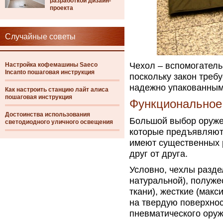
разработкой дизайн-
проекта
Случайные советы
Чехол – вспомогатель
Настройка кофемашины Saeco
Incanto пошаговая инструкция
поскольку закон треб
надежно упакованным
Как настроить станцию лайт алиса
пошаговая инструкция
Функциональное 
Достоинства использования
Большой выбор оруже
светодиодного уличного освещения
которые предъявляютс
имеют существенных р
друг от друга.
Условно, чехлы разде
натуральной), полуже
ткани), жесткие (мак
на твердую поверхнос
пневматического оруж