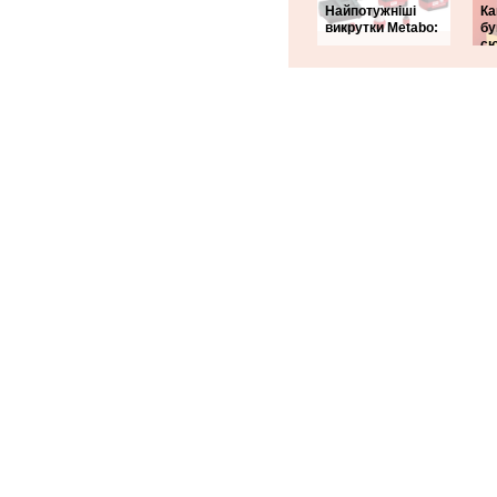
Найпотужніші
Ка
викрутки Metabo:
б
сю