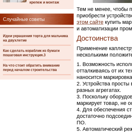
крепеж и монтаж
Тем не менее, чтобы п
приобрести устройст
Случайные советы
этом сайте
купить мар
и автоматизации про
Идеи украшения торта для мальчика
Достоинства
на двухлетие
Применение каплестру
Как сделать кораблик из бумаги
несколькими положит
пошаговая инструкция.3
Возможность исполь
На что стоит обратить внимание
перед началом строительства
отталкиваясь от их те
наносится маркировка 
Устройства просты 
разных агрегатах.
Поскольку оборудо
маркирует товар, не 
Для обеспечения ст
достаточно подсоедин
ПО.
Автоматический ре