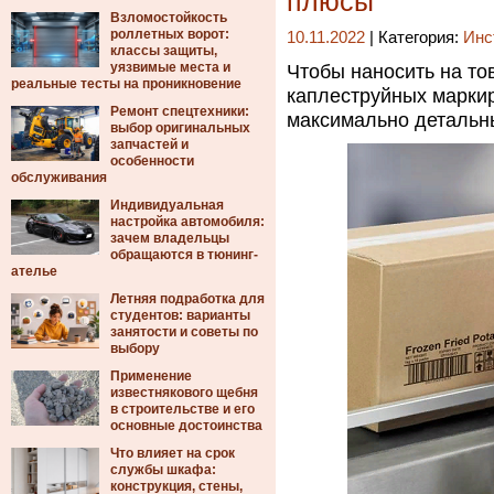
плюсы
Взломостойкость
роллетных ворот:
10.11.2022
| Категория:
Инс
классы защиты,
уязвимые места и
Чтобы наносить на то
реальные тесты на проникновение
каплеструйных маркир
Ремонт спецтехники:
максимально детальн
выбор оригинальных
запчастей и
особенности
обслуживания
Индивидуальная
настройка автомобиля:
зачем владельцы
обращаются в тюнинг-
ателье
Летняя подработка для
студентов: варианты
занятости и советы по
выбору
Применение
известнякового щебня
в строительстве и его
основные достоинства
Что влияет на срок
службы шкафа:
конструкция, стены,