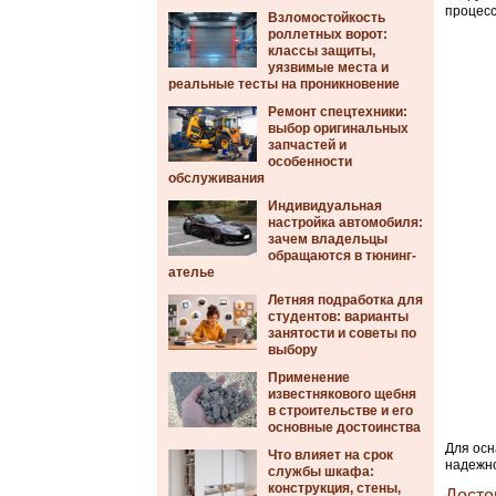
процесс
Взломостойкость
роллетных ворот:
классы защиты,
уязвимые места и
реальные тесты на проникновение
Ремонт спецтехники:
выбор оригинальных
запчастей и
особенности
обслуживания
Индивидуальная
настройка автомобиля:
зачем владельцы
обращаются в тюнинг-
ателье
Летняя подработка для
студентов: варианты
занятости и советы по
выбору
Применение
известнякового щебня
в строительстве и его
основные достоинства
Для осн
Что влияет на срок
надежно
службы шкафа:
конструкция, стены,
Досто