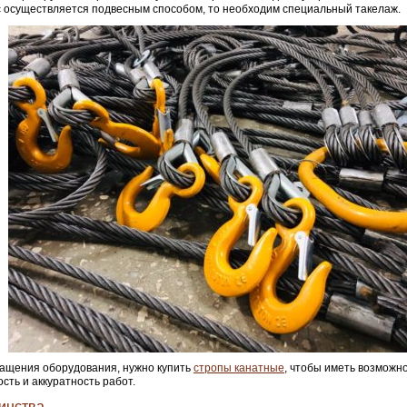
 осуществляется подвесным способом, то необходим специальный такелаж.
ащения оборудования, нужно купить
стропы канатные
, чтобы иметь возможн
сть и аккуратность работ.
инства