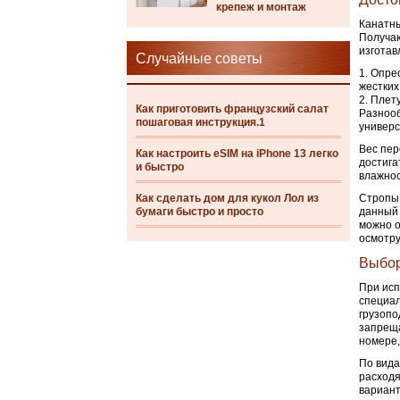
крепеж и монтаж
Канатны
Получаю
изготав
Случайные советы
Опрес
жестких
Плету
Как приготовить французский салат
Разнооб
пошаговая инструкция.1
универс
Вес пер
Как настроить eSIM на iPhone 13 легко
достига
и быстро
влажнос
Как сделать дом для кукол Лол из
Стропы 
бумаги быстро и просто
данный 
можно о
осмотру
Выбор
При исп
специал
грузопо
запреща
номере,
По вида
расходя
вариант