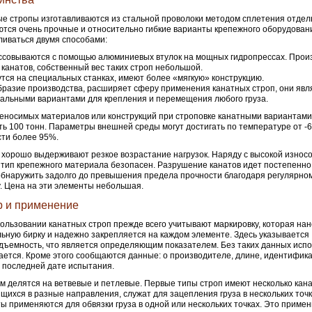
е стропы изготавливаются из стальной проволоки методом сплетения отдел
тся очень прочные и относительно гибкие варианты крепежного оборудовани
ливаться двумя способами:
совываются с помощью алюминиевых втулок на мощных гидропрессах. Произ
 канатов, собственный вес таких строп небольшой.
тся на специальных станках, имеют более «мягкую» конструкцию.
разие производства, расширяет сферу применения канатных строп, они явл
альными вариантами для крепления и перемещения любого груза.
еносимых материалов или конструкций при строповке канатными вариантам
ть 100 тонн. Параметры внешней среды могут достигать по температуре от -6
ти более 95%.
хорошо выдерживают резкое возрастание нагрузок. Наряду с высокой износо
тип крепежного материала безопасен. Разрушение канатов идет постепенно
бнаружить задолго до превышения предела прочности благодаря регулярно
. Цена на эти элементы небольшая.
 и применение
ользовании канатных строп прежде всего учитывают маркировку, которая нан
ьную бирку и надежно закрепляется на каждом элементе. Здесь указывается
дъемность, что является определяющим показателем. Без таких данных исп
ется. Кроме этого сообщаются данные: о производителе, длине, идентифик
 последней дате испытания.
м делятся на ветвевые и петлевые. Первые типы строп имеют несколько кана
щихся в разные направления, служат для зацепления груза в нескольких точ
ы применяются для обвязки груза в одной или нескольких точках. Это приме