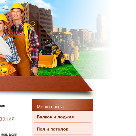
ния
Меню сайта
Балкон и лоджия
ования
Пол и потолок
змов. Если