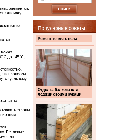
ьных элементов.
я. Они могут
водятся из
Популярные советы
Ремонт теплого пола
яются
и может
0°С до +45°С,
стойкостью,
, эти процессы
му визуальному
Отделка балкона или
лоджии своими руками
осится на
ользовать стропы
ационном
тов,
ках. Петлевые
нимо для