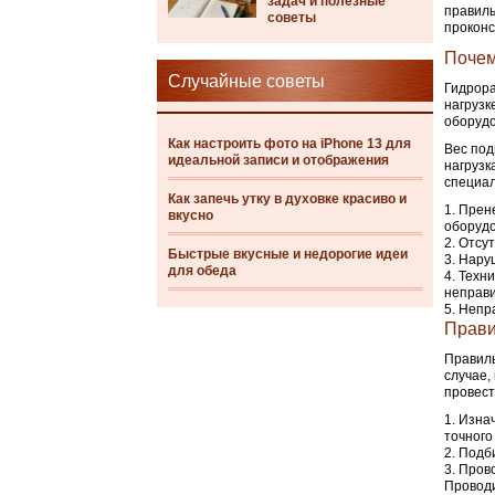
задач и полезные
правиль
советы
проконс
Почем
Случайные советы
Гидрора
нагрузк
оборудо
Как настроить фото на iPhone 13 для
Вес под
идеальной записи и отображения
нагрузк
специа
Как запечь утку в духовке красиво и
Прене
вкусно
оборудо
Отсут
Быстрые вкусные и недорогие идеи
Наруш
для обеда
Техни
неправи
Непра
Прави
Правиль
случае,
провест
Изнач
точного
Подби
Прово
Проводи