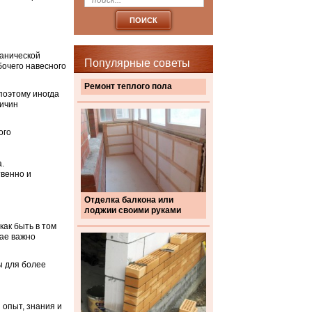
ханической
Популярные советы
бочего навесного
Ремонт теплого пола
поэтому иногда
ричин
ого
.
твенно и
Отделка балкона или
лоджии своими руками
как быть в том
чае важно
ы для более
опыт, знания и