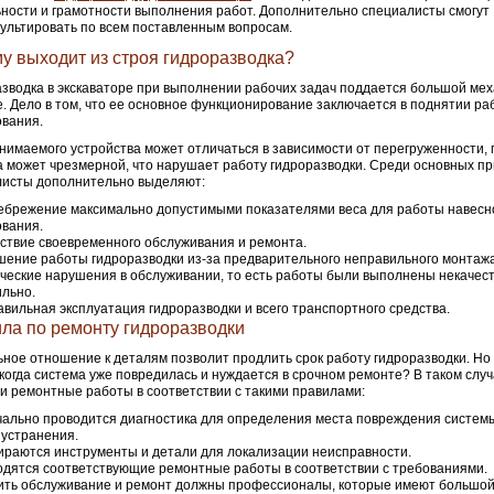
ности и грамотности выполнения работ. Дополнительно специалисты смогут
ультировать по всем поставленным вопросам.
у выходит из строя гидроразводка?
зводка в экскаваторе при выполнении рабочих задач поддается большой ме
е. Дело в том, что ее основное функционирование заключается в поднятии ра
вания.
нимаемого устройства может отличаться в зависимости от перегруженности, 
а может чрезмерной, что нарушает работу гидроразводки. Среди основных п
листы дополнительно выделяют:
брежение максимально допустимыми показателями веса для работы навесн
вания.
ствие своевременного обслуживания и ремонта.
ение работы гидроразводки из-за предварительного неправильного монтажа
ческие нарушения в обслуживании, то есть работы были выполнены некачес
льно.
вильная эксплуатация гидроразводки и всего транспортного средства.
ла по ремонту гидроразводки
ное отношение к деталям позволит продлить срок работу гидроразводки. Но 
 когда система уже повредилась и нуждается в срочном ремонте? В таком слу
и ремонтные работы в соответствии с такими правилами:
ально проводится диагностика для определения места повреждения систем
 устранения.
раются инструменты и детали для локализации неисправности.
дятся соответствующие ремонтные работы в соответствии с требованиями.
ть обслуживание и ремонт должны профессионалы, которые имеют большой 