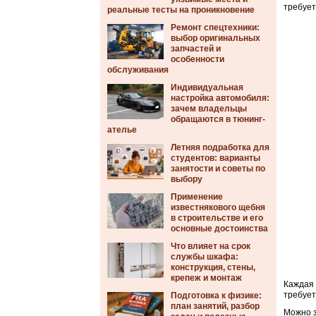
требует
реальные тесты на проникновение
Ремонт спецтехники:
выбор оригинальных
запчастей и
особенности
обслуживания
Индивидуальная
настройка автомобиля:
зачем владельцы
обращаются в тюнинг-
ателье
Летняя подработка для
студентов: варианты
занятости и советы по
выбору
Применение
известнякового щебня
в строительстве и его
основные достоинства
Что влияет на срок
службы шкафа:
конструкция, стены,
крепеж и монтаж
Каждая 
требует
Подготовка к физике:
план занятий, разбор
Можно 