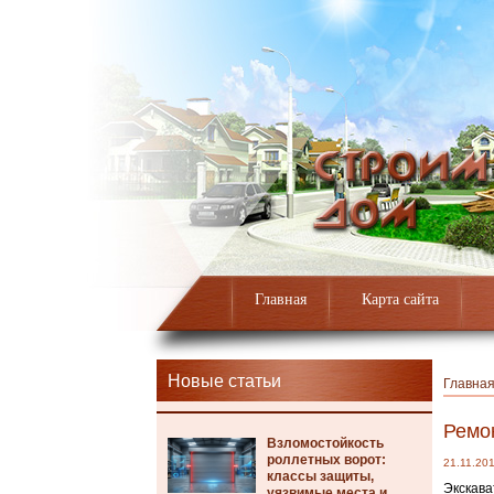
Главная
Карта сайта
Новые статьи
Главна
Ремон
Взломостойкость
роллетных ворот:
21.11.20
классы защиты,
Экскава
уязвимые места и