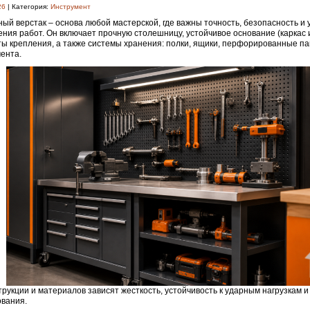
26
| Категория:
Инструмент
ый верстак – основа любой мастерской, где важны точность, безопасность и 
ния работ. Он включает прочную столешницу, устойчивое основание (каркас и
ы крепления, а также системы хранения: полки, ящики, перфорированные п
ента.
трукции и материалов зависят жесткость, устойчивость к ударным нагрузкам и
вания.