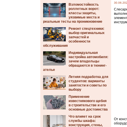
30.06.20
Взломостойкость
роллетных ворот:
Слесарн
классы защиты,
выполне
уязвимые места и
элемент
реальные тесты на проникновение
инструм
Ремонт спецтехники:
выбор оригинальных
запчастей и
особенности
обслуживания
Индивидуальная
настройка автомобиля:
зачем владельцы
обращаются в тюнинг-
ателье
Летняя подработка для
студентов: варианты
занятости и советы по
выбору
Применение
известнякового щебня
в строительстве и его
основные достоинства
Что влияет на срок
От конс
службы шкафа:
оборудо
конструкция, стены,