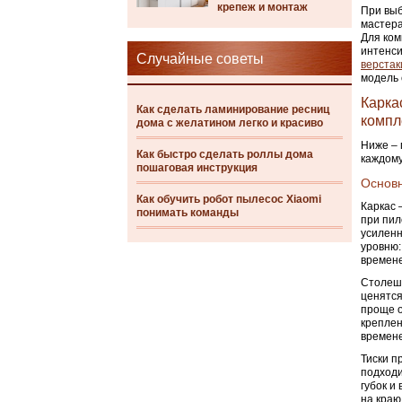
крепеж и монтаж
При выб
мастера
Для ком
интенси
Случайные советы
верстак
модель 
Карка
Как сделать ламинирование ресниц
компл
дома с желатином легко и красиво
Ниже – 
Как быстро сделать роллы дома
каждому
пошаговая инструкция
Основн
Как обучить робот пылесос Xiaomi
Каркас 
понимать команды
при пил
усиленн
уровню:
времен
Столешн
ценятся
проще о
креплен
времене
Тиски п
подходи
губок и
на краю