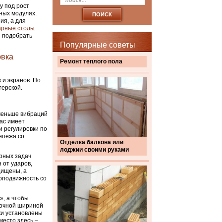
у под рост
ных модулях.
ия, а для
арные столы
ы подобрать
Популярные советы
овка
Ремонт теплого пола
 и экранов. По
терской.
 меньше вибраций
кас имеет
и регулировки по
епежа со
Отделка балкона или
лоджии своими руками
рных задач
 от ударов,
щищены, а
оподвижность со
», а чтобы
точной шириной
ски установлены
место здесь –