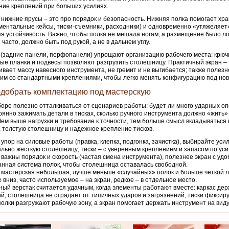
ие креплений при больших усилиях.
 нижние ярусы – это про порядок и безопасность. Нижняя полка помогает хр
ментальные кейсы, тиски-съемники, расходники) и одновременно «утяжеляет»
я устойчивость. Важно, чтобы полка не мешала ногам, а размещение было лог
 часто, должно быть под рукой, а не в дальнем углу.
(задние панели, перфопанели) упрощают организацию рабочего места: крючк
ые планки и подвесы позволяют разгрузить столешницу. Практичный экран – 
вает массу навесного инструмента, не гремит и не выгибается; также полезно
им со стандартными креплениями, чтобы легко менять конфигурацию под нов
одобрать комплектацию под мастерскую
оре полезно отталкиваться от сценариев работы: будет ли много ударных о
оянно зажимать детали в тисках, сколько ручного инструмента должно «жить»
Чем выше нагрузки и требование к точности, тем больше смысл вкладываться 
, толстую столешницу и надежное крепление тисков.
 упор на силовые работы (правка, клепка, подгонка, зачистка), выбирайте уси
льно жесткую столешницу; тиски – с уверенным креплением и запасом по уси
 важны порядок и скорость (частая смена инструмента), полезнее экран с удо
нная система полок, чтобы столешница оставалась свободной.
 мастерская небольшая, лучше меньше «случайных» полок и больше четкой л
 вниз, часто используемое – на экран, редкое – в отдельное место.
ый верстак считается удачным, когда элементы работают вместе: каркас дер
й, столешница не страдает от типичных ударов и загрязнений, тиски фиксир
полки разгружают рабочую зону, а экран помогает держать инструмент на виду