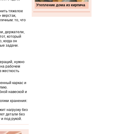
Утепление дома из кирпича
анить тяжелое
 верстак,
ичным: то, что
и, держатели,
тот, который
, когда он
ые задачи.
пераций, нужно
 на рабочем
в жесткость
ленный каркас и
лию.
бной навеской и
огики хранения:
жит нагрузку без
уют детали без
 и под рукой.