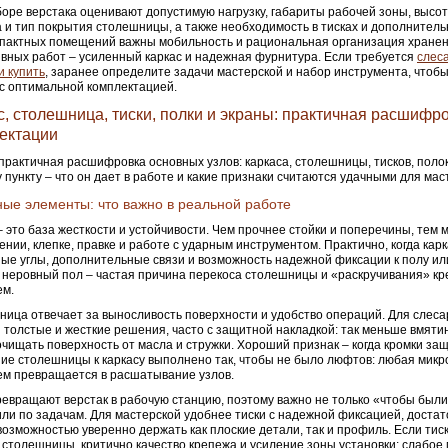
оре верстака оценивают допустимую нагрузку, габариты рабочей зоны, высот
 и тип покрытия столешницы, а также необходимость в тисках и дополнитель
пактных помещений важны мобильность и рациональная организация хранен
вных работ – усиленный каркас и надежная фурнитура. Если требуется
слес
и купить
, заранее определите задачи мастерской и набор инструмента, чтоб
с оптимальной комплектацией.
с, столешница, тиски, полки и экраны: практичная расшифр
ектации
практичная расшифровка основных узлов: каркаса, столешницы, тисков, полок
 пункту – что он дает в работе и какие признаки считаются удачными для мас
ые элементы: что важно в реальной работе
– это база жесткости и устойчивости. Чем прочнее стойки и поперечины, тем
ении, клепке, правке и работе с ударным инструментом. Практично, когда кар
ые углы, дополнительные связи и возможность надежной фиксации к полу ил
 неровный пол – частая причина перекоса столешницы и «раскручивания» кр
ем.
ица отвечает за выносливость поверхности и удобство операций. Для слеса
 толстые и жесткие решения, часто с защитной накладкой: так меньше вмятин
чищать поверхность от масла и стружки. Хороший признак – когда кромки за
ие столешницы к каркасу выполнено так, чтобы не было люфтов: любая микр
м превращается в расшатывание узлов.
ревращают верстак в рабочую станцию, поэтому важно не только «чтобы были
ли по задачам. Для мастерской удобнее тиски с надежной фиксацией, доста
 возможностью уверенно держать как плоские детали, так и профиль. Если ти
 столешницы, критично качество крепежа и усиление зоны установки: слабое 