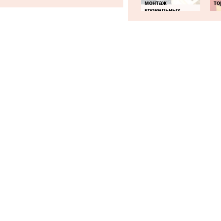
монтаж
то
кровельных