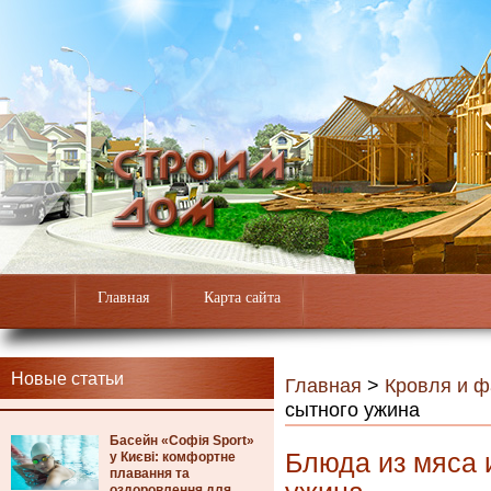
Главная
Карта сайта
Новые статьи
Главная
>
Кровля и 
сытного ужина
Басейн «Софія Sport»
Блюда из мяса 
у Києві: комфортне
плавання та
оздоровлення для