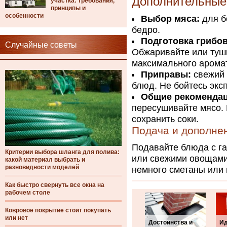
Дополнительные
участка: требования,
принципы и
особенности
Выбор мяса:
для б
бедро.
Подготовка грибов
Случайные советы
Обжаривайте или туш
максимального арома
Приправы:
свежий 
блюд. Не бойтесь экс
Общие рекомендац
пересушивайте мясо. 
сохранить соки.
Подача и дополне
Подавайте блюда с га
Критерии выбора шланга для полива:
или свежими овощами.
какой материал выбрать и
разновидности моделей
немного сметаны или 
Как быстро свернуть все окна на
рабочем столе
Ковровое покрытие стоит покупать
или нет
Достоинства и
Ид