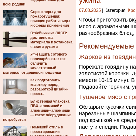
ужина
всієї родини
07.08.2025
| Категория:
Кро
Спринклеры для
пожаротушения:
Чтобы приготовить вк
принцип работы виды
и сферы применения
мясо с ароматными ш
разнообразных блюд, 
Отбойники из ЛДСП:
достоинства
материала и установка
Рекомендуемые 
своими руками
УФ-защита сотового
Жаркое из говяди
поликарбоната: как
отличить
Порежьте говядину на
качественный
материал от дешевой подделки
золотистой корочки. 
вместе 10-15 минут. В
Как подготовить
квартиру перед
Подавайте горячим, у
разработкой дизайн-
проекта
Тушеное мясо с гр
Блистерная упаковка
ПВХ–алюминий и
Обжарьте кусочки сви
алюминий–алюминий
нарезанные шампиньон
— какое оборудование
под крышкой на средн
потребуется
пасту и специи. Пода
Немецкий стиль в
проектировании