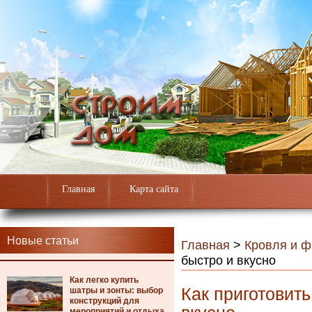
Главная
Карта сайта
Новые статьи
Главная
>
Кровля и 
быстро и вкусно
Как легко купить
Как приготовит
шатры и зонты: выбор
конструкций для
мероприятий и отдыха