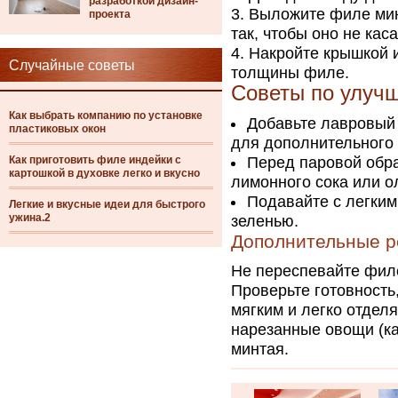
разработкой дизайн-
Выложите филе мин
проекта
так, чтобы оно не кас
Накройте крышкой и
Случайные советы
толщины филе.
Советы по улуч
Как выбрать компанию по установке
Добавьте лавровый 
пластиковых окон
для дополнительного 
Как приготовить филе индейки с
Перед паровой обра
картошкой в духовке легко и вкусно
лимонного сока или о
Подавайте с легким
Легкие и вкусные идеи для быстрого
ужина.2
зеленью.
Дополнительные р
Не переспевайте филе
Проверьте готовность
мягким и легко отдел
нарезанные овощи (ка
минтая.