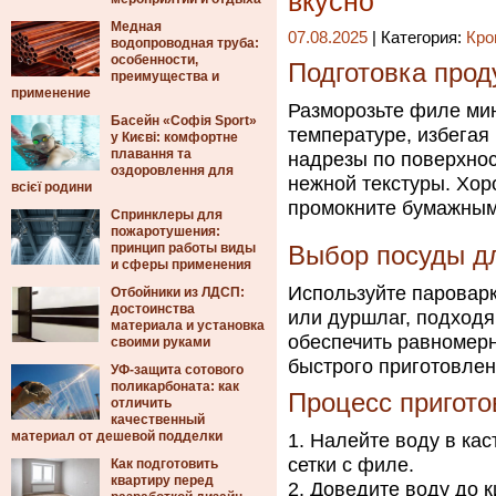
вкусно
Медная
07.08.2025
| Категория:
Кро
водопроводная труба:
особенности,
Подготовка прод
преимущества и
применение
Разморозьте филе мин
Басейн «Софія Sport»
температуре, избегая
у Києві: комфортне
плавання та
надрезы по поверхно
оздоровлення для
нежной текстуры. Хо
всієї родини
промокните бумажным
Спринклеры для
пожаротушения:
принцип работы виды
Выбор посуды д
и сферы применения
Используйте паровар
Отбойники из ЛДСП:
достоинства
или дуршлаг, подход
материала и установка
обеспечить равномер
своими руками
быстрого приготовлен
УФ-защита сотового
поликарбоната: как
Процесс пригото
отличить
качественный
материал от дешевой подделки
Налейте воду в кас
сетки с филе.
Как подготовить
квартиру перед
Доведите воду до к