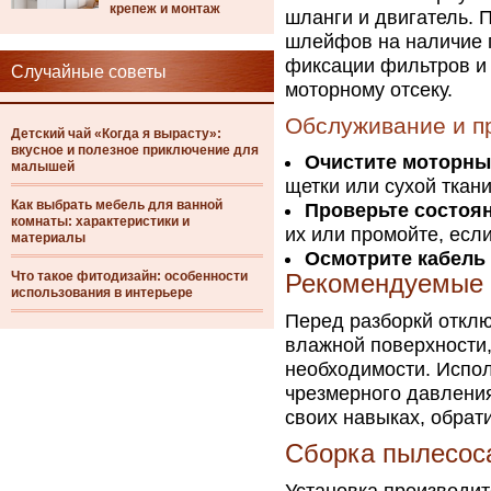
крепеж и монтаж
шланги и двигатель. 
шлейфов на наличие 
фиксации фильтров и 
Случайные советы
моторному отсеку.
Обслуживание и п
Детский чай «Когда я вырасту»:
вкусное и полезное приключение для
Очистите моторны
малышей
щетки или сухой ткани
Как выбрать мебель для ванной
Проверьте состоя
комнаты: характеристики и
их или промойте, есл
материалы
Осмотрите кабель
Что такое фитодизайн: особенности
Рекомендуемые 
использования в интерьере
Перед разборкй отклю
влажной поверхности,
необходимости. Испол
чрезмерного давления
своих навыках, обрат
Сборка пылесос