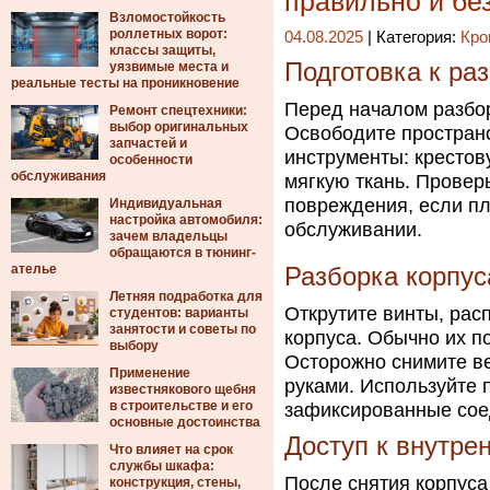
правильно и бе
Взломостойкость
роллетных ворот:
04.08.2025
| Категория:
Кро
классы защиты,
Подготовка к ра
уязвимые места и
реальные тесты на проникновение
Перед началом разбор
Ремонт спецтехники:
выбор оригинальных
Освободите пространс
запчастей и
инструменты: крестов
особенности
обслуживания
мягкую ткань. Провер
повреждения, если пл
Индивидуальная
настройка автомобиля:
обслуживании.
зачем владельцы
обращаются в тюнинг-
ателье
Разборка корпус
Летняя подработка для
Открутите винты, рас
студентов: варианты
занятости и советы по
корпуса. Обычно их п
выбору
Осторожно снимите ве
Применение
руками. Используйте 
известнякового щебня
в строительстве и его
зафиксированные сое
основные достоинства
Доступ к внутре
Что влияет на срок
службы шкафа:
После снятия корпуса
конструкция, стены,