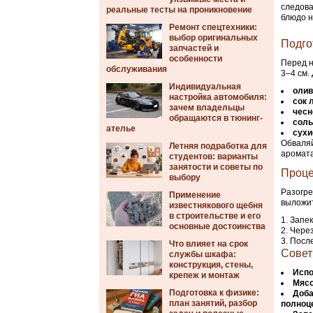
следова
реальные тесты на проникновение
блюдо 
Ремонт спецтехники:
выбор оригинальных
Подго
запчастей и
особенности
Перед н
обслуживания
3–4 см.
Индивидуальная
олив
настройка автомобиля:
сок 
зачем владельцы
чесн
обращаются в тюнинг-
соль
ателье
сухи
Обваляй
Летняя подработка для
аромат
студентов: варианты
занятости и советы по
Проце
выбору
Разогре
Применение
выложит
известнякового щебня
в строительстве и его
Запек
основные достоинства
Через
После
Что влияет на срок
Совет
службы шкафа:
конструкция, стены,
Испо
крепеж и монтаж
Мясо
Подготовка к физике:
Доба
план занятий, разбор
полноц