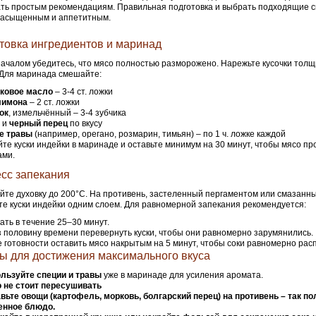
ть простым рекомендациям. Правильная подготовка и выбрать подходящие 
насыщенным и аппетитным.
товка ингредиентов и маринад
ачалом убедитесь, что мясо полностью разморожено. Нарежьте кусочки тол
 Для маринада смешайте:
ковое масло
– 3-4 ст. ложки
лимона
– 2 ст. ложки
ок
, измельчённый – 3-4 зубчика
и
черный перец
по вкусу
е травы
(например, орегано, розмарин, тимьян) – по 1 ч. ложке каждой
те куски индейки в маринаде и оставьте минимум на 30 минут, чтобы мясо п
ами.
сс запекания
йте духовку до 200°C. На противень, застеленный пергаментом или смазанн
е куски индейки одним слоем. Для равномерной запекания рекомендуется:
ать в течение 25–30 минут.
 половину времени перевернуть куски, чтобы они равномерно зарумянились.
 готовности оставить мясо накрытым на 5 минут, чтобы соки равномерно рас
ы для достижения максимального вкуса
льзуйте специи и травы
уже в маринаде для усиления аромата.
 не стоит пересушивать
вьте овощи
(картофель, морковь, болгарский перец) на противень – так по
енное блюдо.