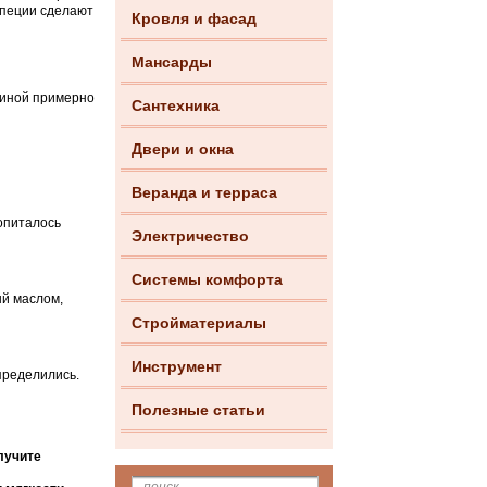
специи сделают
Кровля и фасад
Мансарды
щиной примерно
Сантехника
Двери и окна
Веранда и терраса
ропиталось
Электричество
Системы комфорта
ый маслом,
Стройматериалы
Инструмент
пределились.
Полезные статьи
лучите