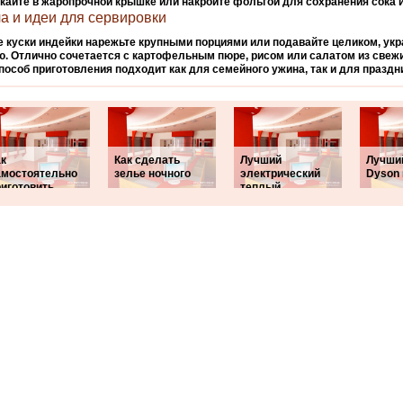
кайте в жаропрочной крышке или накройте фольгой
для сохранения сока и
а и идеи для сервировки
е куски индейки нарежьте крупными порциями или подавайте целиком, ук
ю. Отлично сочетается с картофельным пюре, рисом или салатом из свеж
пособ приготовления подходит как для семейного ужина, так и для праздн
ак
Как сделать
Лучший
Лучши
амостоятельно
зелье ночного
электрический
Dyson
риготовить
теплый