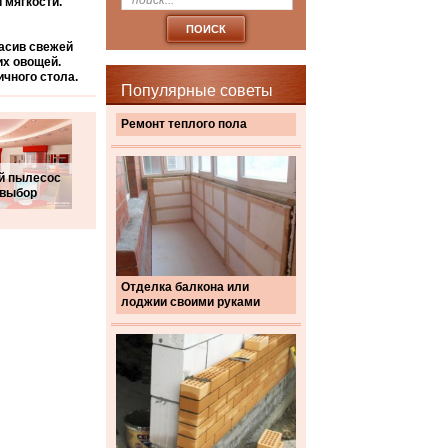
 мягкости.
расив свежей
их овощей.
ичного стола.
Популярные советы
Ремонт теплого пола
й пылесос
 выбор
Отделка балкона или
лоджии своими руками