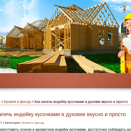
я
>
Кровля и фасад
>
Как запечь индейку кусочками в духовке вкусно и просто
апечь индейку кусочками в духовке вкусно и просто
25
| Категория:
Кровля и фасад
риготовить сочную и ароматную индейку кусочками, достаточно соблюдать не