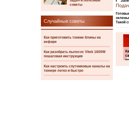
задач и полезные
Запе
советы
Подач
Готовы
зелень
Случайные советы
Такой с
Как приготовить тонкие блины на
кефире
К
Как разобрать пылесос Vitek 1600W
с
пошаговая инструкция
п
Как настроить спутниковые каналы на
тюнере легко и быстро