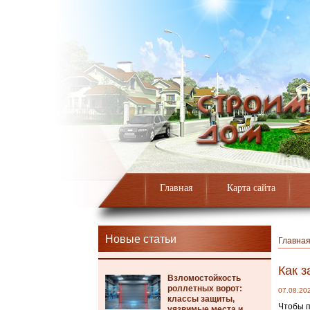
Главная
Карта сайта
Новые статьи
Главна
Как з
Взломостойкость
роллетных ворот:
07.08.20
классы защиты,
Чтобы п
уязвимые места и