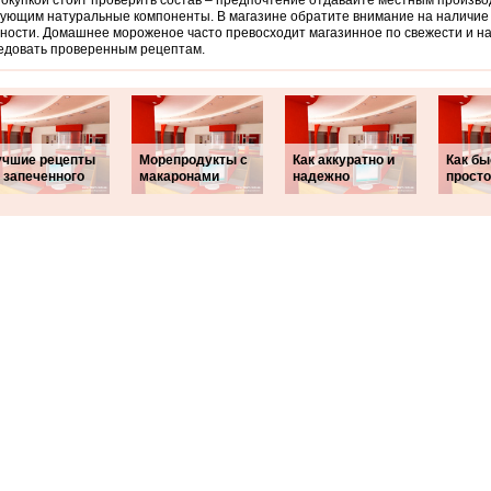
окупкой стоит проверить состав – предпочтение отдавайте местным произво
ующим натуральные компоненты. В магазине обратите внимание на наличие
дности. Домашнее мороженое часто превосходит магазинное по свежести и н
едовать проверенным рецептам.
учшие рецепты
Морепродукты с
Как аккуратно и
Как бы
 запеченного
макаронами
надежно
просто