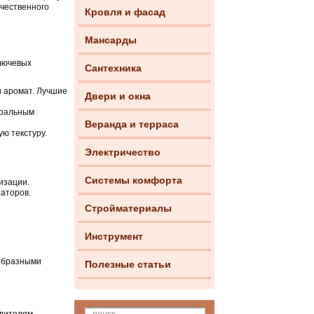
ачественного
Кровля и фасад
Мансарды
ключевых
Сантехника
и аромат. Лучшие
Двери и окна
уральным
Веранда и терраса
ую текстуру.
Электричество
Системы комфорта
изации.
заторов.
Стройматериалы
Инструмент
ообразными
Полезные статьи