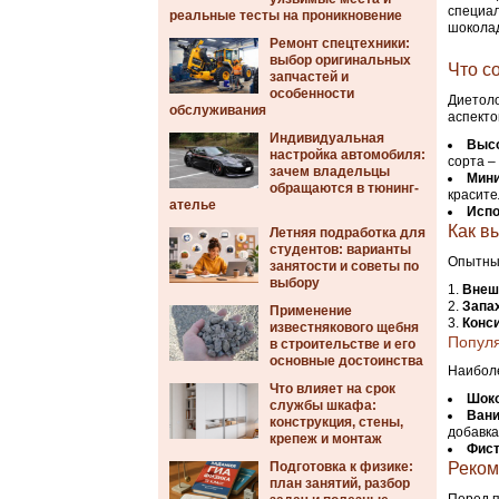
специал
реальные тесты на проникновение
шоколад
Ремонт спецтехники:
выбор оригинальных
Что с
запчастей и
особенности
Диетоло
обслуживания
аспекто
Индивидуальная
Высо
настройка автомобиля:
сорта –
зачем владельцы
Мини
обращаются в тюнинг-
красите
ателье
Испо
Как в
Летняя подработка для
студентов: варианты
Опытные
занятости и советы по
выбору
Внеш
Запа
Применение
Конс
известнякового щебня
Популя
в строительстве и его
основные достоинства
Наибол
Что влияет на срок
Шок
службы шкафа:
Ван
конструкция, стены,
добавка
крепеж и монтаж
Фис
Подготовка к физике:
Реком
план занятий, разбор