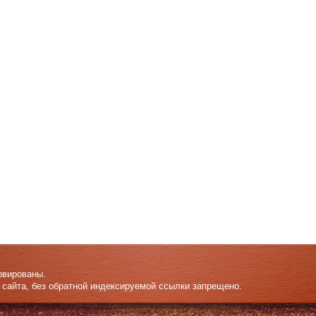
рвированы.
 сайта, без обратной индексируемой ссылки запрещено.