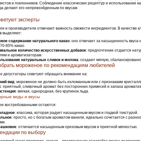
истов и поклонников. Соблюдение классических рецептур и использование к
а делают его непревзойденным по вкусам.
оветуют эксперты
ги и производители отмечают важность свежести ингредиентов. В качестве 
в выделяют:
кое содержание натурального какао
: оно отвечает за насыщенность вкуса 
 70-85% какао.
мальное количество искусственных добавок
: предпочтение отдается нат
лям и ароматизаторам.
льзование натуральных сливок и молока
: создают мягкую, сбалансированн
ыбрать мороженое по рекомендациям любителей
 дегустаторы советуют обращать внимание на:
ний вид
: мороженое не должно быть изломанным или с признаками кристалл
х
: приятный, сливочный аромат без посторонних примесей и запаха аромати
истенция
: мягкая, однородная, без крупинок льда.
рные виды и вкусы
ее востребованными остаются:
оладное
: классика, которая радует насыщенным вкусом и гладкой текстурой.
ильное
: просто, но с богатым ароматом ванили, идеально сочетается с разн
ми.
ташковое
: отличается насыщенным ореховым вкусом и приятной мягкостью.
ендации по выбору