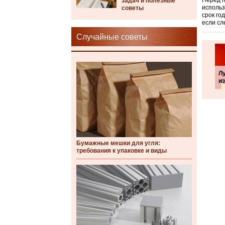
Перед п
задач и полезные
использ
советы
срок го
если сл
Случайные советы
Л
из
Бумажные мешки для угля:
требования к упаковке и виды