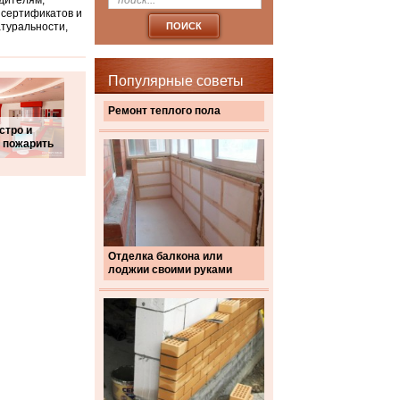
дителям,
 сертификатов и
атуральности,
Популярные советы
Ремонт теплого пола
стро и
 пожарить
Отделка балкона или
лоджии своими руками