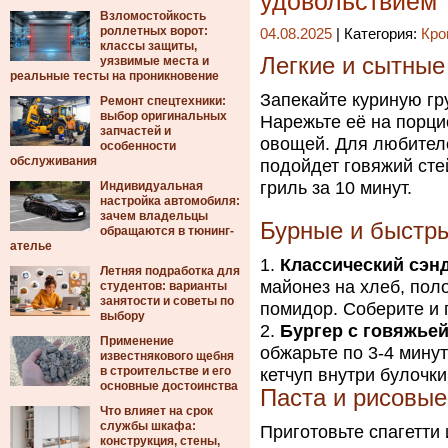
удовольствием
Взломостойкость
роллетных ворот:
04.08.2025
| Категория:
Кро
классы защиты,
Легкие и сытны
уязвимые места и
реальные тесты на проникновение
Запекайте куриную гру
Ремонт спецтехники:
выбор оригинальных
Нарежьте её на порци
запчастей и
овощей. Для любител
особенности
обслуживания
подойдет говяжий сте
гриль за 10 минут.
Индивидуальная
настройка автомобиля:
зачем владельцы
Бурные и быстр
обращаются в тюнинг-
ателье
Классический сэн
Летняя подработка для
майонез на хлеб, поло
студентов: варианты
занятости и советы по
помидор. Соберите и 
выбору
Бургер с говяжьей
Применение
обжарьте по 3-4 минут
известнякового щебня
в строительстве и его
кетчуп внутри булочки
основные достоинства
Паста и рисовы
Что влияет на срок
службы шкафа:
Приготовьте спагетти 
конструкция, стены,