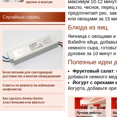
максимум 10-12 минут
крепеж и монтаж
масло, чеснок, перец 
предпочитает рис, за
Случайные советы
или овощами за 15 ми
Блюда из яиц
Яичница с овощами и 
Взбейте яйца, добавь
немного сыра, готовьт
духовке за 10 минут 
Полезные идеи д
Фруктовый салат
:
Блок питания для светодиодов:
добавьте немного меда
достоинства и монтаж оборудования
Йогурт с орехами 
Советы по ремонту во избежание
йогурта, добавьте оре
конфликтов
Как сделать блины более
эластичными и не рваться
Лучшие роботы-
Ка
пылесосы
то