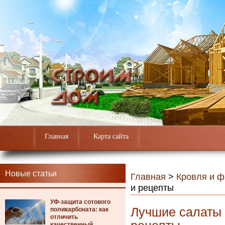
Главная
Карта сайта
Новые статьи
Главная
>
Кровля и 
и рецепты
УФ-защита сотового
Лучшие салаты 
поликарбоната: как
отличить
качественный