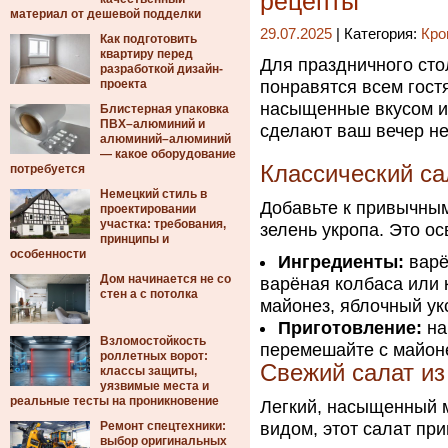
рецепты
материал от дешевой подделки
29.07.2025
| Категория:
Кро
Как подготовить
квартиру перед
Для праздничного сто
разработкой дизайн-
проекта
понравятся всем гост
насыщенные вкусом и 
Блистерная упаковка
ПВХ–алюминий и
сделают ваш вечер н
алюминий–алюминий
— какое оборудование
Классический са
потребуется
Немецкий стиль в
Добавьте к привычным
проектировании
участка: требования,
зелень укропа. Это о
принципы и
особенности
Ингредиенты:
варё
Дом начинается не со
варёная колбаса или 
стен а с потолка
майонез, яблочный укс
Приготовление:
на
Взломостойкость
перемешайте с майоне
роллетных ворот:
Свежий салат из
классы защиты,
уязвимые места и
реальные тесты на проникновение
Легкий, насыщенный 
Ремонт спецтехники:
видом, этот салат пр
выбор оригинальных