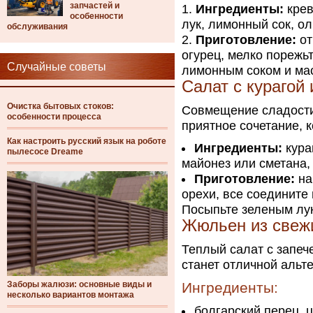
запчастей и
Ингредиенты:
крев
особенности
лук, лимонный сок, ол
обслуживания
Приготовление:
от
огурец, мелко порежь
Случайные советы
лимонным соком и мас
Салат с курагой
Очистка бытовых стоков:
Совмещение сладости
особенности процесса
приятное сочетание, 
Как настроить русский язык на роботе
Ингредиенты:
кура
пылесосе Dreame
майонез или сметана,
Приготовление:
на
орехи, все соедините
Посыпьте зеленым лу
Жюльен из свеж
Теплый салат с запе
станет отличной аль
Заборы жалюзи: основные виды и
Ингредиенты:
несколько вариантов монтажа
болгарский перец, 