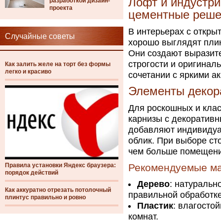
Лофт и индустри
разработкой дизайн-
проекта
цементные реше
В интерьерах с откр
Случайные советы
хорошо выглядят плин
Они создают выразите
строгости и оригиналь
Как залить желе на торт без формы
легко и красиво
сочетании с яркими а
Элементы декор
Для роскошных и клас
карнизы с декоративн
добавляют индивидуа
облик. При выборе ст
чем больше помещение
Правила установки Яндекс браузера:
Рекомендуемые ма
порядок действий
Дерево
: натуральн
Как аккуратно отрезать потолочный
правильной обработке
плинтус правильно и ровно
Пластик
: влагосто
комнат.