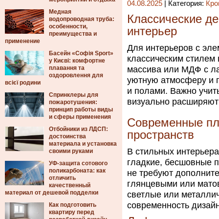
04.08.2025
| Категория:
Кро
Медная
Классические д
водопроводная труба:
особенности,
интерьер
преимущества и
применение
Для интерьеров с эле
Басейн «Софія Sport»
классическим стилем 
у Києві: комфортне
плавання та
массива или МДФ с л
оздоровлення для
уютную атмосферу и 
всієї родини
и полами. Важно учит
Спринклеры для
визуально расширяют
пожаротушения:
принцип работы виды
и сферы применения
Современные пл
Отбойники из ЛДСП:
пространств
достоинства
материала и установка
В стильных интерьер
своими руками
гладкие, бесшовные 
УФ-защита сотового
поликарбоната: как
не требуют дополните
отличить
глянцевыми или мато
качественный
материал от дешевой подделки
светлые или металлич
современность дизайн
Как подготовить
квартиру перед