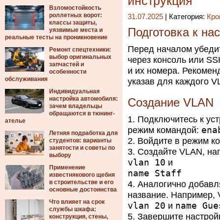
инструкция
Взломостойкость
роллетных ворот:
31.07.2025
| Категория:
Кро
классы защиты,
Подготовка к на
уязвимые места и
реальные тесты на проникновение
Перед началом убедите
Ремонт спецтехники:
выбор оригинальных
через консоль или S
запчастей и
и их номера. Рекомен
особенности
обслуживания
указав для каждого V
Индивидуальная
настройка автомобиля:
Создание VLAN
зачем владельцы
обращаются в тюнинг-
Подключитесь к уст
ателье
режим командой:
ena
Летняя подработка для
Войдите в режим к
студентов: варианты
занятости и советы по
Создайте VLAN, нап
выбору
vlan 10
и
Применение
name Staff
известнякового щебня
в строительстве и его
Аналогично добавл
основные достоинства
название. Например, V
Что влияет на срок
vlan 20
и
name Gue
службы шкафа:
Завершите настрой
конструкция, стены,