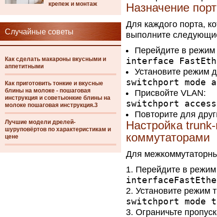
крепеж и монтаж
Назначение пор
Для каждого порта, к
Случайные советы
выполните следующи
Перейдите в режим
Как сделать макароны вкусными и
interface FastEth
аппетитными
Установите режим д
switchport mode a
Как приготовить тонкие и вкусные
блины на молоке - пошаговая
Присвойте VLAN:
инструкция и советыонкие блины на
switchport access
молоке пошаговая инструкция.3
Повторите для друг
Лучшие модели дрелей-
Настройка trunk
шуруповёртов по характеристикам и
коммутаторами
цене
Для межкоммутаторных
Перейдите в режим
interfaceFastEthe
Установите режим т
switchport mode t
Ограничьте пропуск