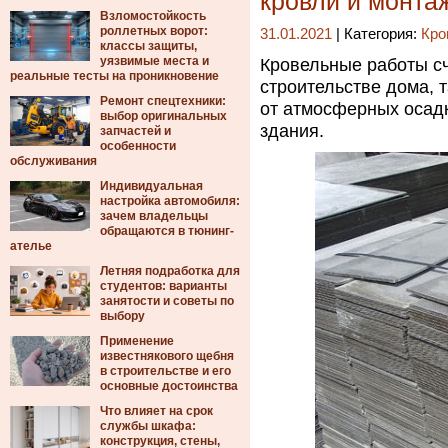
кровли и монта
Взломостойкость
роллетных ворот:
31.01.2021
| Категория:
Кро
классы защиты,
уязвимые места и
Кровельные работы сч
реальные тесты на проникновение
строительстве дома, 
Ремонт спецтехники:
от атмосферных осадк
выбор оригинальных
здания.
запчастей и
особенности
обслуживания
Индивидуальная
настройка автомобиля:
зачем владельцы
обращаются в тюнинг-
ателье
Летняя подработка для
студентов: варианты
занятости и советы по
выбору
Применение
известнякового щебня
в строительстве и его
основные достоинства
Что влияет на срок
службы шкафа:
конструкция, стены,