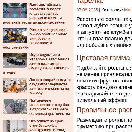
тарелке
Взломостойкость
роллетных ворот:
07.08.2025
| Категория:
Ма
классы защиты,
уязвимые места и
Расставьте роллы так
реальные тесты на проникновение
Используйте разные у
Ремонт спецтехники:
в аккуратные клумбы 
выбор оригинальных
чтобы глаз плавно дви
запчастей и
особенности
однообразных линиях
обслуживания
Индивидуальная
Цветовая гамма
настройка автомобиля:
зачем владельцы
Подбирайте роллы с я
обращаются в тюнинг-
ателье
не менее привлекател
Летняя подработка для
ломтики фруктов, ово
студентов: варианты
красоту каждого элем
занятости и советы по
выкладывайте в отдел
выбору
визуальный эффект.
Применение
известнякового щебня
Правильное рас
в строительстве и его
основные достоинства
Размещайте роллы по 
Что влияет на срок
службы шкафа:
симметрию при распо
конструкция, стены,