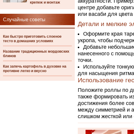
аккуратности. Пример
крепеж и монтаж
центре добавьте ориг
или васаби для цвета
Случайные советы
Детали и мелкие 
Оформите края таре
Как быстро приготовить слоеное
укропа, чтобы подчер
тесто в домашних условиях
Добавьте небольшие
Название традиционных мордовских
нанесенного с помощь
блинов
точки.
Используйте тонкую
Как запечь картофель в духовке на
противне легко и вкусно
для насыщения ритма
Использование ге
Положите роллы по д
также формировать из
достижения более сов
между симметрией и а
слишком жесткой или 