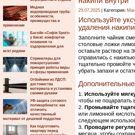
накипи внутри
Медная
29.07.2025
| Категория:
Ма
водопроводная труба:
особенности,
Используйте укс
преимущества и
применение
удаления накипи
Басейн «Софія Sport»
Заполните чайник сме
у Києві: комфортне
плавання та
столовые ложки лимон
оздоровлення для
оставьте раствор на 3
всієї родини
справились с накипью
Спринклеры для
пожаротушения:
тщательно промойте ч
принцип работы виды
убрать запахи и остат
и сферы применения
Отбойники из ЛДСП:
Дополнительные 
достоинства
материала и установка
своими руками
Используйте мягк
чтобы не поцарапать 
УФ-защита сотового
поликарбоната: как
Промывайте тщат
отличить
или лимонной кислоты
качественный
материал от дешевой подделки
следующем использо
Как подготовить
Проводите регуля
квартиру перед
месяца, чтобы сохран