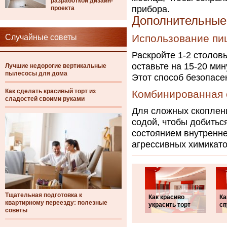
разработкой дизайн-
прибора.
проекта
Дополнительные
Использование пи
Случайные советы
Раскройте 1-2 столов
оставьте на 15-20 мин
Лучшие недорогие вертикальные
пылесосы для дома
Этот способ безопасен
Как сделать красивый торт из
Комбинированная 
сладостей своими руками
Для сложных скоплени
содой, чтобы добитьс
состоянием внутренне
агрессивных химикато
Тщательная подготовка к
Как красиво
Ка
квартирному переезду: полезные
украсить торт
сп
советы