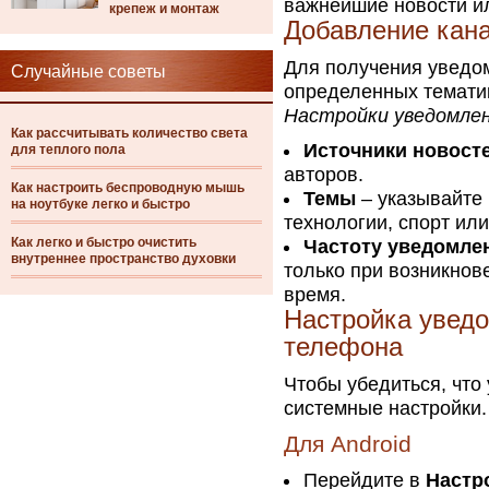
важнейшие новости и
крепеж и монтаж
Добавление кан
Для получения уведом
Случайные советы
определенных темати
Настройки уведомле
Как рассчитывать количество света
Источники новост
для теплого пола
авторов.
Как настроить беспроводную мышь
Темы
– указывайте 
на ноутбуке легко и быстро
технологии, спорт или
Как легко и быстро очистить
Частоту уведомле
внутреннее пространство духовки
только при возникнов
время.
Настройка уведо
телефона
Чтобы убедиться, что
системные настройки.
Для Android
Перейдите в
Настр