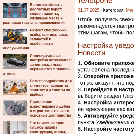
телефоне
Взломостойкость
роллетных ворот:
31.07.2025
| Категория:
Ма
классы защиты,
уязвимые места и
Чтобы получать свежи
реальные тесты на проникновение
рекомендуется настро
Ремонт спецтехники:
этим шагам, чтобы по
выбор оригинальных
запчастей и
особенности
Настройка уведо
обслуживания
Новости
Индивидуальная
настройка автомобиля:
Обновите приложе
зачем владельцы
установлена последня
обращаются в тюнинг-
ателье
Откройте приложен
Летняя подработка для
тот же аккаунт, что п
студентов: варианты
Перейдите в наст
занятости и советы по
выбору
выберите раздел
Нас
Настройка интере
Применение
известнякового щебня
интересующие вас кат
в строительстве и его
Активируйте увед
основные достоинства
пункта
Уведомления о
Что влияет на срок
службы шкафа:
Настройте частоту
конструкция, стены,