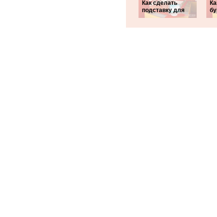
Как сделать
Ка
подставку для
бу