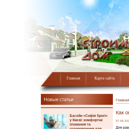
Главная
Карта сайта
Новые статьи
Главна
Как 
Басейн «Софія Sport»
у Києві: комфортне
07.08.20
плавання та
Для рав
оздоровлення для