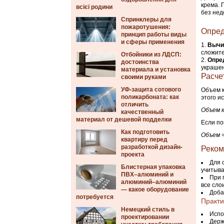
крема. 
всієї родини
без нед
Спринклеры для
пожаротушения:
Опред
принцип работы виды
и сферы применения
Вычи
сложите
Отбойники из ЛДСП:
Опре
достоинства
украшен
материала и установка
Расче
своими руками
УФ-защита сотового
Объем к
поликарбоната: как
этого и
отличить
Объем к
качественный
материал от дешевой подделки
Если по
Как подготовить
Объем =
квартиру перед
разработкой дизайн-
Реком
проекта
Для 
Блистерная упаковка
учитыва
ПВХ–алюминий и
При 
алюминий–алюминий
все сло
— какое оборудование
Доба
потребуется
Практи
Немецкий стиль в
Испо
проектировании
Держ