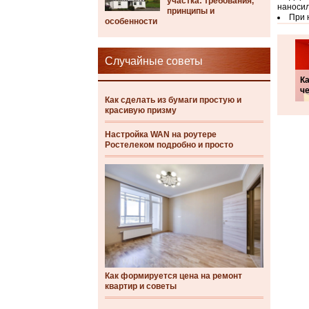
участка: требования,
наносил
принципы и
При 
особенности
Случайные советы
Ка
че
Как сделать из бумаги простую и
красивую призму
Настройка WAN на роутере
Ростелеком подробно и просто
Как формируется цена на ремонт
квартир и советы