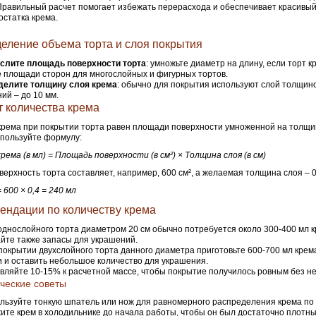
Правильный расчет помогает избежать перерасхода и обеспечивает красивы
остатка крема.
еление объема торта и слоя покрытия
слите площадь поверхности торта
: умножьте диаметр на длину, если торт к
 площади сторон для многослойных и фигурных тортов.
делите толщину слоя крема
: обычно для покрытия используют слой толщино
ий – до 10 мм.
т количества крема
рема при покрытии торта равен площади поверхности умноженной на толщин
спользуйте формулу:
рема (в мл) = Площадь поверхности (в см²) × Толщина слоя (в см)
верхность торта составляет, например, 600 см², а желаемая толщина слоя – 0,
 600 × 0,4 = 240 мл
ендации по количеству крема
однослойного торта диаметром 20 см обычно потребуется около 300-400 мл к
йте также запасы для украшений.
покрытии двухслойного торта данного диаметра приготовьте 600-700 мл крем
и и оставить небольшое количество для украшения.
вляйте 10-15% к расчетной массе, чтобы покрытие получилось ровным без не
ческие советы
льзуйте тонкую шпатель или нож для равномерного распределения крема по 
ите крем в холодильнике до начала работы, чтобы он был достаточно плотны