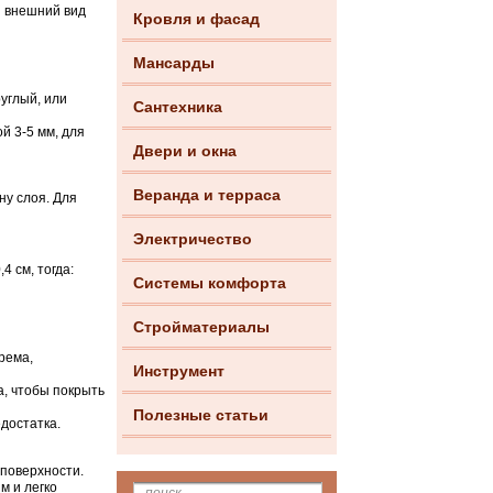
й внешний вид
Кровля и фасад
Мансарды
руглый, или
Сантехника
й 3-5 мм, для
Двери и окна
Веранда и терраса
у слоя. Для
Электричество
4 см, тогда:
Системы комфорта
Стройматериалы
рема,
Инструмент
а, чтобы покрыть
Полезные статьи
достатка.
поверхности.
м и легко