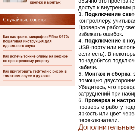
обычно это пространс
крепеж и монтаж
доступ к внутренним 
Подключение све
Случайные советы
контроллеру, учитыва
Проверьте работу све
избежать ошибок.
Как настроить микрофон Fifine K670:
Подключение к но
пошаговая инструкция для
идеального звука
USB-порту или исполь
если есть). В некото
Как испечь тонкие блины на кефире
понадобится подключе
по проверенному рецепту
кабели.
Как приготовить тефтели с рисом в
Монтаж и сборка
:
томатном соусе в духовке
помощью двустороннег
Убедитесь, что прово
затруднений при наби
Проверка и настр
проверьте работу под
яркость или цвет чер
переключатели.
Дополнительные