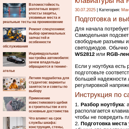
клавиатуры на 
Взломостойкость
роллетных ворот:
30.07.2025
| Категория:
Ма
классы защиты,
Подготовка и вы
уязвимые места и
реальные тесты на проникновение
Для начала потребует
Ремонт спецтехники:
выбор оригинальных
Самодельная подсветк
запчастей и
свободные разъемы и
особенности
обслуживания
светодиодов. Обычно 
WS2812
или
RGB-ле
Индивидуальная
настройка автомобиля:
зачем владельцы
Если у ноутбука есть
обращаются в тюнинг-
ателье
подготовьте соответс
Летняя подработка для
большей надежности 
студентов: варианты
регулировкой напряже
занятости и советы по
выбору
Инструкция по с
Применение
известнякового щебня
Разбор ноутбука
: 
в строительстве и его
располагается клавиа
основные достоинства
чтобы не повредить п
Что влияет на срок
службы шкафа:
Подготовка места
конструкция, стены,