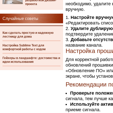
разработкой дизайн-
необходимо, удалите
проекта
вручную.
Настройте вручну
Случайные советы
«Редактировать списо
Удалите дублирую
Как сделать простую и надежную
подтвердите удалени
лестницу для дома
Добавьте отсутст
название канала.
Настройка Sublime Text для
комфортной работы с кодом
Настройка прош
Гейхеры в ландшафте: достоинства и
Для корректной работ
идеи использования
обновлений прошивки.
«Обновление ПО» или
экране, чтобы устано
Рекомендации п
Проверьте положе
сигнала, тем лучше ка
Используйте акти
приеме сигнала.