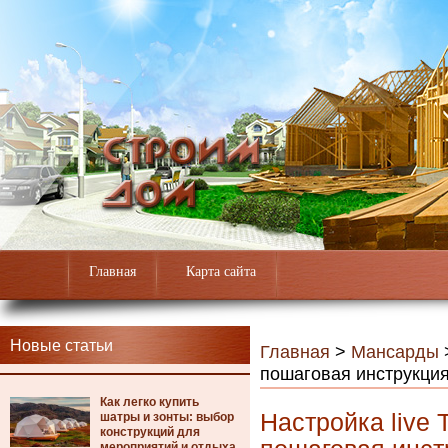
Главная
Карта сайта
Новые статьи
Главная
>
Мансарды
пошаговая инструкци
Как легко купить
Настройка live 
шатры и зонты: выбор
конструкций для
мероприятий и отдыха