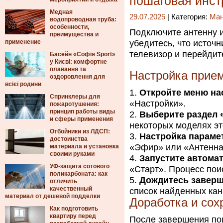
пошаговая инст
Медная
29.07.2025
| Категория:
Ма
водопроводная труба:
особенности,
Подключите антенну и
преимущества и
применение
убедитесь, что источ
телевизор и перейдит
Басейн «Софія Sport»
у Києві: комфортне
плавання та
Настройка прие
оздоровлення для
всієї родини
Откройте меню на
Спринклеры для
«Настройки».
пожаротушения:
принцип работы виды
Выберите раздел 
и сферы применения
некоторых моделях эт
Отбойники из ЛДСП:
Настройка параме
достоинства
«Эфир» или «Антенна»
материала и установка
своими руками
Запустите автомат
УФ-защита сотового
«Старт». Процесс пои
поликарбоната: как
Дождитесь заверш
отличить
качественный
список найденных кан
материал от дешевой подделки
Доработка и сох
Как подготовить
квартиру перед
После завершения пои