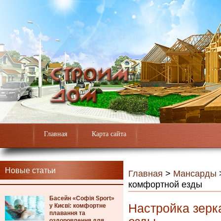
Главная
Карта сайта
Новые статьи
Главная
>
Мансарды
комфортной езды
Басейн «Софія Sport»
Настройка зерк
у Києві: комфортне
плавання та
оздоровлення для