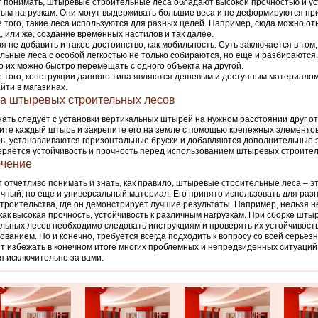
 понимать, штыревые строительные леса обладают высокой прочностью и ус
ым нагрузкам. Они могут выдерживать большие веса и не деформируются пр
 того, такие леса используются для разных целей. Например, сюда можно от
, или же, создание временных настилов и так далее.
я не добавить и такое достоинство, как мобильность. Суть заключается в том
льные леса с особой легкостью не только собираются, но еще и разбираются.
то их можно быстро перемещать с одного объекта на другой.
 того, конструкции данного типа являются дешевым и доступным материало
айти в магазинах.
а штыревых строительных лесов
ать следует с установки вертикальных штырей на нужном расстоянии друг от 
те каждый штырь и закрепите его на земле с помощью крепежных элементов
ь, устанавливаются горизонтальные бруски и добавляются дополнительные 
ряется устойчивость и прочность перед использованием штыревых строител
чение
 отчетливо понимать и знать, как правило, штыревые строительные леса – эт
чный, но еще и универсальный материал. Его принято использовать для раз
троительства, где он демонстрирует лучшие результаты. Например, нельзя н
как высокая прочность, устойчивость к различным нагрузкам. При сборке шты
льных лесов необходимо следовать инструкциям и проверять их устойчивост
ованием. Но и конечно, требуется всегда подходить к вопросу со всей серьез
т избежать в конечном итоге многих проблемных и непредвиденных ситуаций
я исключительно за вами.