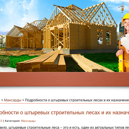
я
>
Мансарды
>
Подробности о штыревых строительных лесах и их назначени
обности о штыревых строительных лесах и их назна
23
| Категория:
Мансарды
вило, штыревые строительные леса – это и есть, один из актуальных типов ле