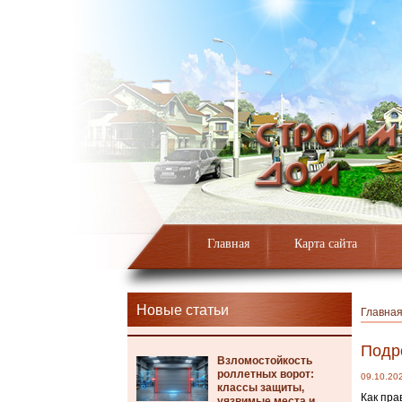
Главная
Карта сайта
Новые статьи
Главна
Подр
Взломостойкость
роллетных ворот:
09.10.20
классы защиты,
Как пра
уязвимые места и