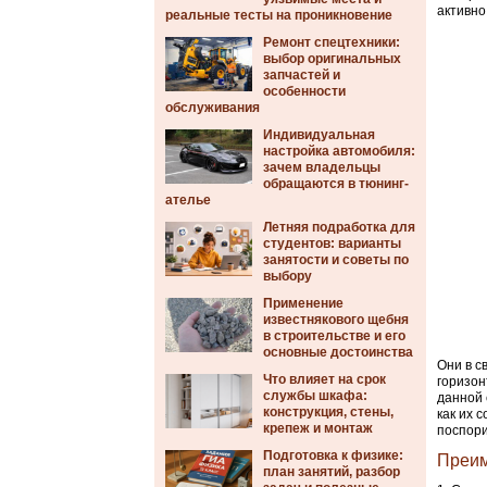
активно
реальные тесты на проникновение
Ремонт спецтехники:
выбор оригинальных
запчастей и
особенности
обслуживания
Индивидуальная
настройка автомобиля:
зачем владельцы
обращаются в тюнинг-
ателье
Летняя подработка для
студентов: варианты
занятости и советы по
выбору
Применение
известнякового щебня
в строительстве и его
основные достоинства
Они в с
Что влияет на срок
горизон
службы шкафа:
данной 
конструкция, стены,
как их 
крепеж и монтаж
поспори
Подготовка к физике:
Преим
план занятий, разбор