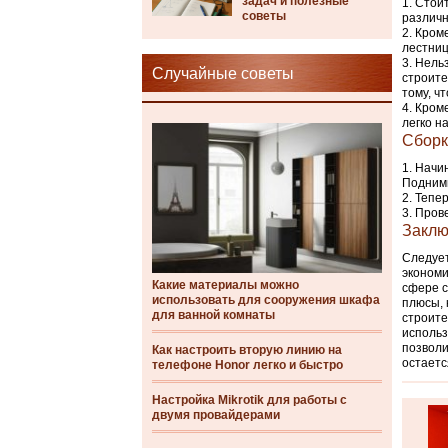
задач и полезные
Стоит
советы
различн
Кроме
лестниц
Нельз
Случайные советы
строите
тому, ч
Кроме
легко н
Сборк
Начин
Подними
Тепер
Прове
Заклю
Следует
экономи
Какие материалы можно
сфере с
использовать для сооружения шкафа
плюсы, 
для ванной комнаты
строите
использ
позволи
Как настроить вторую линию на
остаетс
телефоне Honor легко и быстро
Настройка Mikrotik для работы с
двумя провайдерами