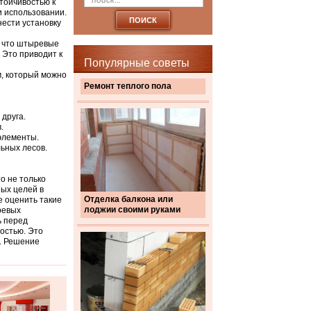
тойчивостью к
и использовании.
нести установку
, что штыревые
 Это приводит к
Популярные советы
м, который можно
Ремонт теплого пола
друга.
.
элементы.
ьных лесов.
о не только
ных целей в
Отделка балкона или
е оценить такие
лоджии своими руками
ревых
ь перед
ностью. Это
. Решение